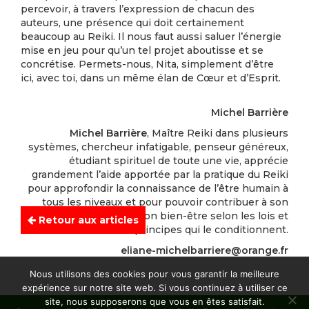
percevoir, à travers l’expression de chacun des
auteurs, une présence qui doit certainement
beaucoup au Reiki. Il nous faut aussi saluer l’énergie
mise en jeu pour qu’un tel projet aboutisse et se
concrétise. Permets-nous, Nita, simplement d’être
ici, avec toi, dans un même élan de Cœur et d’Esprit.
Michel Barrière
Michel Barrière
, Maître Reiki dans plusieurs
systèmes, chercheur infatigable, penseur généreux,
étudiant spirituel de toute une vie, apprécie
grandement l’aide apportée par la pratique du Reiki
pour approfondir la connaissance de l’être humain à
tous les niveaux et pour pouvoir contribuer à son
évolution et à son bien-être selon les lois et
Retour aux articles
principes qui le conditionnent.
eliane-michelbarriere@orange.fr
Nous utilisons des cookies pour vous garantir la meilleure
expérience sur notre site web. Si vous continuez à utiliser ce
site, nous supposerons que vous en êtes satisfait.