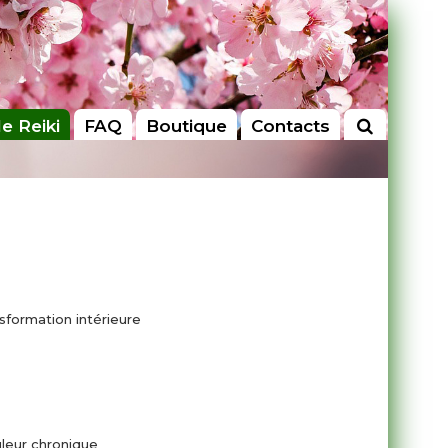
le Reiki
FAQ
Boutique
Contacts
sformation intérieure
uleur chronique