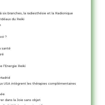
à six branches, la radiesthésie et la Radionique
 Idéaux du Reiki
n
soi ?
a santé
gré
e l’Energie Reiki
 Madrid
aux USA intègrent les thérapies complémentaires
hée
 dans la Joie sans objet