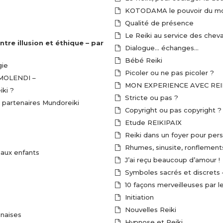
KOTODAMA le pouvoir du m
Qualité de présence
Le Reiki au service des cheva
Dialogue… échanges…
Bébé Reiki
gie
Picoler ou ne pas picoler ?
e MOLENDI –
MON EXPERIENCE AVEC REI
iki ?
Stricte ou pas ?
s partenaires Mundoreiki
Copyright ou pas copyright ?
Etude REIKIPAIX
Reiki dans un foyer pour pe
Rhumes, sinusite, ronflement
 aux enfants
J’ai reçu beaucoup d’amour !
Symboles sacrés et discrets 
10 façons merveilleuses par le
Initiation
Nouvelles Reiki
naises
Hypnose et Reiki