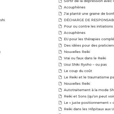
Sortir de la dépression avec le 
Acouphènes
J’ai planté une graine de bon
shi
DÉCHARGE DE RESPONSABI
Pour ou contre les initiations
Acouphènes
EU pour les thérapies complém
Des idées pour des praticien
)
Nouvelles Reiki
Vrai ou faux dans le Reiki
Usui Shiki Ryoho – ou pas
Le coup du coût
Le Reiki et le traumatisme p
Nouvelles Reiki
Autotraitement à la mode Sh
Reiki et Sons (qu’on peut voir 
Le « juste positionnement » d
Reiki dans les Hôpitaux aux 