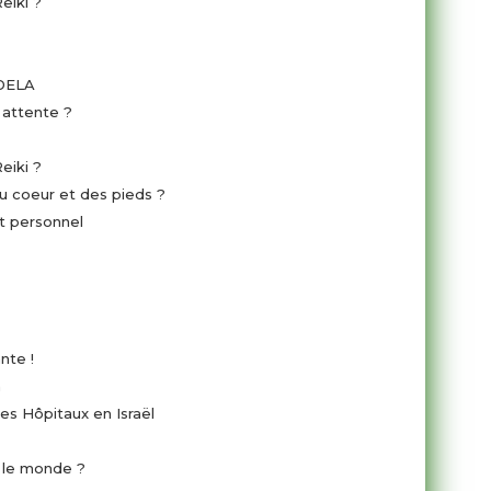
eiki ?
DELA
 attente ?
eiki ?
 du coeur et des pieds ?
t personnel
nte !
n
les Hôpitaux en Israël
t le monde ?