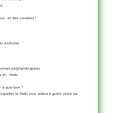
ot
ux… et des cavaliers !
KI KARUNA
rsonnes polyhandicapées
s et… Reiki
– à quoi bon ?
squelles le Reiki vous aidera à guérir votre vie