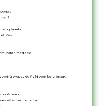
aponais
nner ?
de la planète
et Reiki
ommunauté médicale
avoir à propos du Reiki pour les animaux
s
ns infirmiers
nnes atteintes de cancer