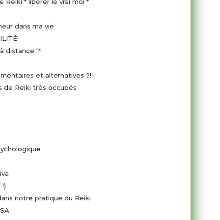
Reiki * libérer le vrai moi *
heur dans ma vie
LITÉ
 à distance ?!
entaires et alternatives ?!
s de Reiki très occupés
sychologique
iva
!)
ans notre pratique du Reiki
USA