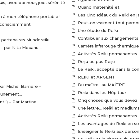
s, avec bonheur, joie, sérénité
Quand maternité et
Les Cinq Idéaux du Reiki en j
ion à mon téléphone portable !
Peut-on vraiment tout pardo
et consciemment
Une étude du Reiki
Contribuer aux changements 
co-création s’invite dans le réseau des partenaires Mundoreiki
Caméra infrarouge thermique 
t… – par Nita Mocanu –
Activités Reiki permanentes
Reiju ou pas Reiju
Le Reiki, accepté dans la c
REIKI et ARGENT
Du maître…au MAÎTRE
ar Michel Barrière –
Reiki dans les Hôpitaux
Attunement…
Cinq choses que vous devez s
t !) – Par Martine
Une lettre… Reiki et medium
Activités Reiki permanentes
Les avantages du Reiki en soi
Enseigner le Reiki aux perso