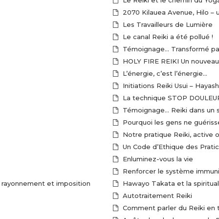
Le Reiki et le chemin du Yog
2070 Kilauea Avenue, Hilo – 
Les Travailleurs de Lumière
Le canal Reiki a été pollué !
Témoignage… Transformé par l
HOLY FIRE REIKI Un nouveau
L’énergie, c’est l’énergie…
Initiations Reiki Usui – Hayas
La technique STOP DOULEUR
Témoignage… Reiki dans un s
Pourquoi les gens ne guériss
Notre pratique Reiki, active 
Un Code d’Ethique des Pratic
Enluminez-vous la vie
ce de Reiki en radiation, rayonnement et imposition
Hawayo Takata et la spiritual
Autotraitement Reiki
Comment parler du Reiki en t