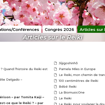
tions/Conférences
Congrès 2026
Articles sur 
Articles sur le Reiki
Jûjigoshinhô
? Quand l’histoire du Reiki est
Pamela Miles in Europe
Le Reiki, mon chemin de tran
rélie Delgado –
100 centimètres de Reiki
Bébé Reiki
La BiomusicOne
de Guérison – par Tomita Kaiji –
Le Reiki
Le Reiki, pour soulager la do