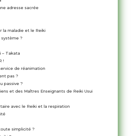
a
une adresse sacrée
a maladie et le Reiki
 système ?
hi – Takata
 !
ervice de réanimation
ent pas ?
ou passive ?
iens et des Maîtres Enseignants de Reiki Usui
Renforcer le système immunitaire avec le Reiki et la respiration
ité
oute simplicité ?