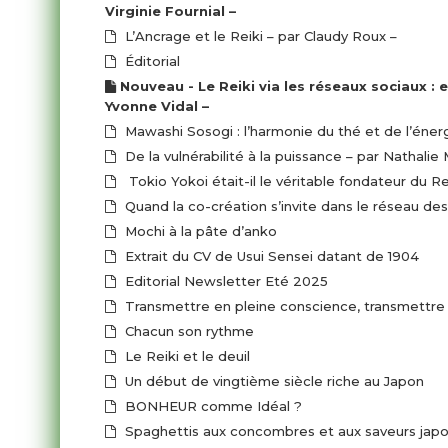
Virginie Fournial –
L’Ancrage et le Reiki – par Claudy Roux –
Éditorial
Nouveau - Le Reiki via les réseaux sociaux : entre illusion et éthique – par
Yvonne Vidal –
Mawashi Sosogi : l’harmonie du thé et de l’éner
De la vulnérabilité à la puissance – par Nathali
Tokio Yokoi était-il le véritable fondateur du Re
Quand la co-création s’invite dans le réseau de
Mochi à la pâte d’anko
Extrait du CV de Usui Sensei datant de 1904
Editorial Newsletter Eté 2025
Transmettre en pleine conscience, transmettre
Chacun son rythme
Le Reiki et le deuil
Un début de vingtième siècle riche au Japon
BONHEUR comme Idéal ?
Spaghettis aux concombres et aux saveurs japo