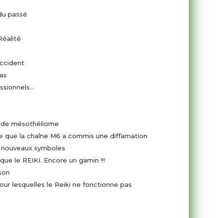
du passé
éalité
accident
odamas
essionnels…
s de mésothéliome
Le Tribunal Correctionnel juge que la chaîne M6 a commis une diffamation
 nouveaux symboles
ique le REIKI. Encore un gamin !!!
son
our lesquelles le Reiki ne fonctionne pas