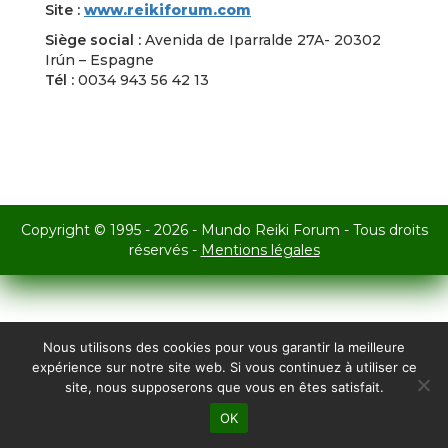
Site :
www.reikiforum.com
Siège social :
Avenida de Iparralde 27A- 20302
Irún – Espagne
Tél :
0034 943 56 42 13
Copyright © 1995 - 2026 - Mundo Reiki Forum - Tous droits
réservés -
Mentions légales
Nous utilisons des cookies pour vous garantir la meilleure
expérience sur notre site web. Si vous continuez à utiliser ce
site, nous supposerons que vous en êtes satisfait.
OK