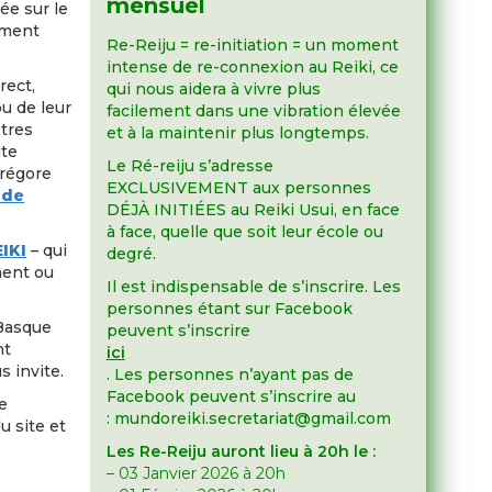
mensuel
sée sur le
ement
Re-Reiju = re-initiation = un moment
intense de re-connexion au Reiki, ce
rect,
qui nous aidera à vivre plus
ou de leur
facilement dans une vibration élevée
Etres
et à la maintenir plus longtemps.
ute
Le Ré-reiju s’adresse
grégore
EXCLUSIVEMENT aux personnes
 de
DÉJÀ INITIÉES au Reiki Usui, en face
à face, quelle que soit leur école ou
EIKI
– qui
degré.
ment ou
Il est indispensable de s’inscrire. Les
personnes étant sur Facebook
Basque
peuvent s’inscrire
nt
ici
s invite.
. Les personnes n’ayant pas de
Facebook peuvent s’inscrire au
e
: mundoreiki.secretariat@gmail.com
 site et
Les Re-Reiju auront lieu à 20h le :
– 03 Janvier 2026 à 20h