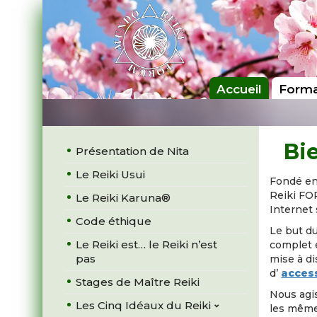
Accueil
Forma
Bi
Présentation de Nita
Le Reiki Usui
Fondé en
Reiki FOR
Le Reiki Karuna®
Internet 
Code éthique
Le but d
Le Reiki est… le Reiki n’est
complet 
pas
mise à d
d’
access
Stages de Maître Reiki
Nous agi
Les Cinq Idéaux du Reiki
les mêmes