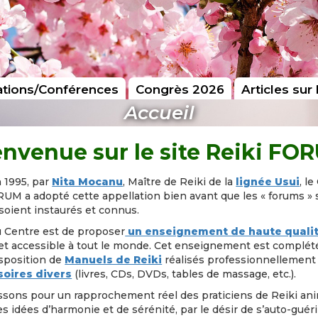
tions/Conférences
Congrès 2026
Articles sur 
Accueil
envenue sur le site Reiki FO
 1995, par
Nita Mocanu
, Maître de Reiki de la
lignée Usui
, l
UM a adopté cette appellation bien avant que les « forums » 
soient instaurés et connus.
u Centre est de proposer
un enseignement de haute quali
et accessible à tout le monde. Cet enseignement est complété
isposition de
Manuels de Reiki
réalisés professionnellement
oires divers
(livres, CDs, DVDs, tables de massage, etc.).
ssons pour un rapprochement réel des praticiens de Reiki an
 idées d’harmonie et de sérénité, par le désir de s’auto-guéri