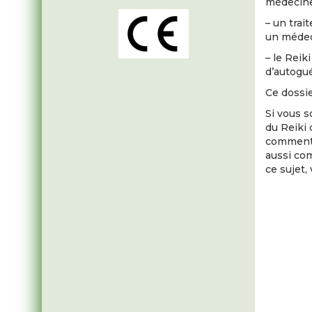
médecine 
– un trai
un médec
– le Reik
d’autogu
Ce dossi
Si vous s
du Reiki 
comment 
aussi com
ce sujet