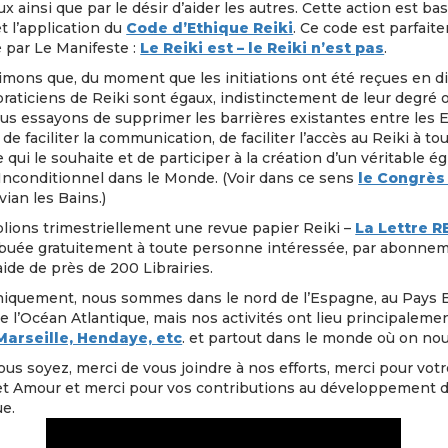
ux ainsi que par le désir d’aider les autres. Cette action est ba
t l’application du
Code d’Ethique Reiki
. Ce code est parfait
 par Le Manifeste :
Le Reiki est – le Reiki n’est pas
.
mons que, du moment que les initiations ont été reçues en di
praticiens de Reiki sont égaux, indistinctement de leur degré 
us essayons de supprimer les barrières existantes entre les 
de faciliter la communication, de faciliter l’accès au Reiki à to
qui le souhaite et de participer à la création d’un véritable é
Inconditionnel dans le Monde. (Voir dans ce sens
le Congrès
vian les Bains.)
lions trimestriellement une revue papier Reiki –
La Lettre R
ribuée gratuitement à toute personne intéressée, par abonne
’aide de près de 200 Librairies.
iquement, nous sommes dans le nord de l’Espagne, au Pays 
e l’Océan Atlantique, mais nos activités ont lieu principaleme
 Marseille, Hendaye, etc
. et partout dans le monde où on nou
us soyez, merci de vous joindre à nos efforts, merci pour votr
et Amour et merci pour vos contributions au développement du
ue.