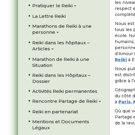
les nivea
Pratiquer le Reiki
respect e
complété
La Lettre Reiki
Nous esti
Marathons de Reiki à une
tous les 
personne
école. No
humains, 
Reiki dans les hôpitaux –
personne 
Articles
d’Amour 
Marathon de Reiki à une
Reiki
à E
Situation
Nous pub
est dist
Reiki dans les Hôpitaux –
grâce à l
Dossier
Géograph
Activités Reiki permanentes
du côté d
Rencontre Partage de Reiki
à
Paris,
Où que vo
Reiki en partenariat
Partage 
Mentions et Documents
de la rev
Légaux