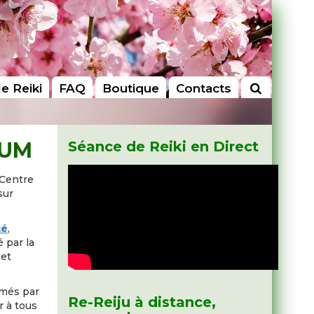
le Reiki
FAQ
Boutique
Contacts
RUM
Séance de Reiki en Direct
e Centre
sur
té
,
 par la
 et
imés par
Re-Reiju à distance,
r à tous