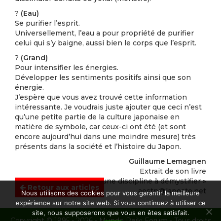
?
(Eau)
Se purifier l’esprit.
Universellement, l’eau a pour propriété de purifier
celui qui s’y baigne, aussi bien le corps que l’esprit.
?
(Grand)
Pour intensifier les énergies.
Développer les sentiments positifs ainsi que son
énergie.
J’espère que vous avez trouvé cette information
intéressante. Je voudrais juste ajouter que ceci n’est
qu’une petite partie de la culture japonaise en
matière de symbole, car ceux-ci ont été (et sont
encore aujourd’hui dans une moindre mesure) très
présents dans la société et l’histoire du Japon.
Guillaume Lemagnen
Extrait de son livre
« Le Ninjutsu, une discipline à démystifier »
Retour aux articles
aestn@laposte.net
Nous utilisons des cookies pour vous garantir la meilleure
expérience sur notre site web. Si vous continuez à utiliser ce
site, nous supposerons que vous en êtes satisfait.
Copyright © 1995 - 2026 - Mundo Reiki Forum - Tous droits