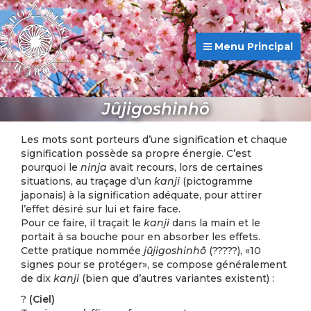
Menu Principal
Jûjigoshinhô
Les mots sont porteurs d’une signification et chaque
signification possède sa propre énergie. C’est
pourquoi le
ninja
avait recours, lors de certaines
situations, au traçage d’un
kanji
(pictogramme
japonais) à la signification adéquate, pour attirer
l’effet désiré sur lui et faire face.
Pour ce faire, il traçait le
kanji
dans la main et le
portait à sa bouche pour en absorber les effets.
Cette pratique nommée
jûjigoshinhô
(?????), «10
signes pour se protéger», se compose généralement
de dix
kanji
(bien que d’autres variantes existent) :
?
(Ciel)