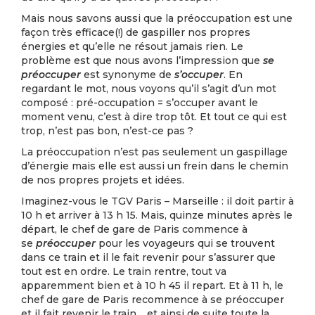
Mais nous savons aussi que la préoccupation est une
façon très efficace(!) de gaspiller nos propres
énergies et qu’elle ne résout jamais rien. Le
problème est que nous avons l’impression que
se
préoccuper
est synonyme de
s’occuper
. En
regardant le mot, nous voyons qu’il s’agit d’un mot
composé : pré-occupation = s’occuper avant le
moment venu, c’est à dire trop tôt. Et tout ce qui est
trop, n’est pas bon, n’est-ce pas ?
La préoccupation n’est pas seulement un gaspillage
d’énergie mais elle est aussi un frein dans le chemin
de nos propres projets et idées.
Imaginez-vous le TGV Paris – Marseille : il doit partir à
10 h et arriver à 13 h 15. Mais, quinze minutes après le
départ, le chef de gare de Paris commence à
se
préoccuper
pour les voyageurs qui se trouvent
dans ce train et il le fait revenir pour s’assurer que
tout est en ordre. Le train rentre, tout va
apparemment bien et à 10 h 45 il repart. Et à 11 h, le
chef de gare de Paris recommence à se préoccuper
et il fait revenir le train… et ainsi de suite toute la