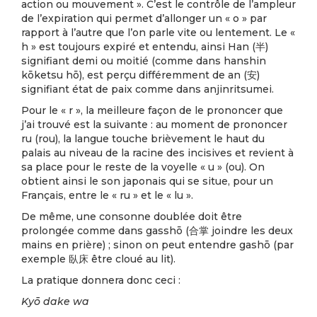
action ou mouvement ». C’est le contrôle de l’ampleur
de l’expiration qui permet d’allonger un « o » par
rapport à l’autre que l’on parle vite ou lentement. Le «
h » est toujours expiré et entendu, ainsi Han (半)
signifiant demi ou moitié (comme dans hanshin
kōketsu hō), est perçu différemment de an (安)
signifiant état de paix comme dans anjinritsumei.
Pour le « r », la meilleure façon de le prononcer que
j’ai trouvé est la suivante : au moment de prononcer
ru (rou), la langue touche brièvement le haut du
palais au niveau de la racine des incisives et revient à
sa place pour le reste de la voyelle « u » (ou). On
obtient ainsi le son japonais qui se situe, pour un
Français, entre le « ru » et le « lu ».
De même, une consonne doublée doit être
prolongée comme dans gasshō (合掌 joindre les deux
mains en prière) ; sinon on peut entendre gashō (par
exemple 臥床 être cloué au lit).
La pratique donnera donc ceci :
Kyō dake wa