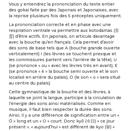
Vous y entendrez la prononciation du texte entier
des gokai faite par des Japonais et Japonaises, avec
la reprise plusieurs fois des 5 préceptes uniquement.
La prononciation correcte et en phase avec une
respiration ventrale va permettre aux kotodamas (言
霊) d’être actifs. En japonais, on articule davantage
avec la bouche qu’en français. Cela permet d’avoir
des sons de base tels que A (bouche grande ouverte
verticalement) I (les lèvres se touchent presque et
les commissures partent vers l’arrière de la tête), U
(se prononce « ou » avec les lèvres très en avant), E
(se prononce « é » la bouche semi ouverte et le son
localisé en arrière du palais), O (le son « o » sera situé
au centre du palais).
Cette gymnastique de la bouche et des lèvres, à
laquelle se joint la langue, participe à la circulation de
l’énergie des sons ainsi matérialisés. Comme en
musique, il faut bien respecter la durée des sons.
Ainsi, il y a une différence de signification entre un «
Ō » long et un « O » court. Donc kyō (今日) « ce jour
présent », « aujourd’hui » est différent de kyo (挙) «