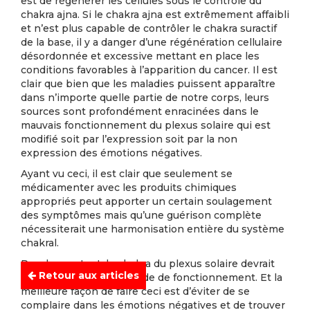
est de régénérer les cellules sous le contrôle du
chakra ajna. Si le chakra ajna est extrêmement affaibli
et n’est plus capable de contrôler le chakra suractif
de la base, il y a danger d’une régénération cellulaire
désordonnée et excessive mettant en place les
conditions favorables à l’apparition du cancer. Il est
clair que bien que les maladies puissent apparaître
dans n’importe quelle partie de notre corps, leurs
sources sont profondément enracinées dans le
mauvais fonctionnement du plexus solaire qui est
modifié soit par l’expression soit par la non
expression des émotions négatives.
Ayant vu ceci, il est clair que seulement se
médicamenter avec les produits chimiques
appropriés peut apporter un certain soulagement
des symptômes mais qu’une guérison complète
nécessiterait une harmonisation entière du système
chakral.
Par-dessus tout, le chakra du plexus solaire devrait
Retour aux articles
être gardé en parfait mode de fonctionnement. Et la
meilleure façon de faire ceci est d’éviter de se
complaire dans les émotions négatives et de trouver