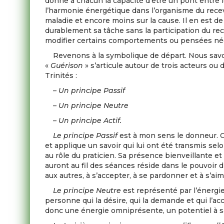
donne à chacun la capacité d’être un pont entre le
l’harmonie énergétique dans l’organisme du receve
maladie et encore moins sur la cause. Il en est de
durablement sa tâche sans la participation du rece
modifier certains comportements ou pensées néga
Revenons à la symbolique de départ. Nous savons 
«
Guérison
» s’articule autour de trois acteurs o
Trinités :
– Un principe Passif
– Un principe Neutre
– Un principe Actif.
Le principe Passif
est à mon sens le donneur. Ce
et applique un savoir qui lui ont été transmis selon
au rôle du praticien. Sa présence bienveillante e
auront au fil des séances réside dans le pouvoir d
aux autres, à s’accepter, à se pardonner et à s’aim
Le principe Neutre
est représenté par l’énergie 
personne qui la désire, qui la demande et qui l’ac
donc une énergie omniprésente, un potentiel à s