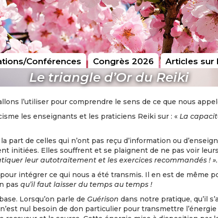
tions/Conférences
Congrès 2026
Articles sur 
Le triangle d’Or du Reiki
us allons l’utiliser pour comprendre le sens de ce que nous ap
me les enseignants et les praticiens Reiki sur : «
La capaci
art de celles qui n’ont pas reçu d’information ou d’enseign
initiées. Elles souffrent et se plaignent de ne pas voir leu
atiquer leur autotraitement et les exercices recommandés ! ».
 intégrer ce qui nous a été transmis. Il en est de même pour
on pas
qu’il faut laisser du temps au temps !
 base. Lorsqu’on parle de
Guérison
dans notre pratique, qu’il 
 n’est nul besoin de don particulier pour transmettre l’énergie R