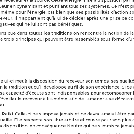
 receveur et la source. Cette énergie mise à disposition par le 
ur en dynamisant et purifiant tous ses systèmes. Ce n’est pas 
 même pour l’énergie, car bien que ses possibilités d’action so
veur. Il n’appartient qu’à lui de décider après une prise de con
tives qui ne lui sont pas bénéfiques.
que dans toutes les traditions on rencontre la notion de la T
u de trois principes qui peuvent être rassemblés sous forme d’
lui-ci met à la disposition du receveur son temps, ses qualit
 la tradition et qu’il développe au fil de son expérience. Si ce 
t sa capacité d’écoute sont indispensables pour accompagner la 
’éveiller le receveur à lui-même, afin de l’amener à se découvr
er.
Reiki. Celle-ci ne s’impose jamais et ne devra jamais l’être par 
cueille. Elle respecte son libre arbitre et œuvre pour son plus
a disposition, en conséquence Neutre qui ne s’immisce jamai