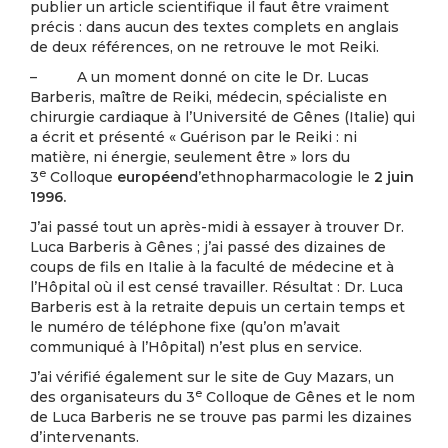
publier un article scientifique il faut être vraiment
précis : dans aucun des textes complets en anglais
de deux références, on ne retrouve le mot Reiki.
– A un moment donné on cite le Dr. Lucas
Barberis, maître de Reiki, médecin, spécialiste en
chirurgie cardiaque à l’Université de Gênes (Italie) qui
a écrit et présenté « Guérison par le Reiki : ni
matière, ni énergie, seulement être » lors du
e
3
Colloque
européen
d’ethnopharmacologie le
2 juin
1996
.
J’ai passé tout un après-midi à essayer à trouver Dr.
Luca Barberis à Gênes ; j’ai passé des dizaines de
coups de fils en Italie à la faculté de médecine et à
l’Hôpital où il est censé travailler. Résultat : Dr. Luca
Barberis est à la retraite depuis un certain temps et
le numéro de téléphone fixe (qu’on m’avait
communiqué à l’Hôpital) n’est plus en service.
J’ai vérifié également sur le site de Guy Mazars, un
e
des organisateurs du 3
Colloque de Gênes et le nom
de Luca Barberis ne se trouve pas parmi les dizaines
d’intervenants.