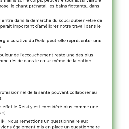
mains sur le corps, peut être tout aussi valable
nose, le chant prénatal, les bains flottants…dans
 entre dans la démarche du souci dubien-être de
parait important d’améliorer notre travail dans le
ergie curative du Reiki peut-elle représenter une
»
douleur de l’accouchement reste une des plus
femme réside dans le cœur même de la notion
rofessionnel de la santé pouvant collaborer au
s.
En effet le Reiki y est considéré plus comme une
on).
eiki. Nous remettions un questionnaire aux
s avions également mis en place un questionnaire