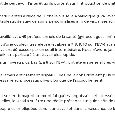
de percevoir l’intérêt qu’ils portent sur l’introduction de pra
turientes à l’aide de l’Echelle Visuelle Analogique (EVA) avant
tableaux de suivi de soins personnalisés afin de visualiser au 
vaillé avec 45 professionnels de la santé (gynécologues, infi
une douleur très élevée (évaluée à 7, 8, 9, 10 sur l’EVA) avan
avaient dû passer par un seuil intermédiaire. Nous n’avons jam
i ont participé à un travail plus rapide.
 un niveau plus bas (≤ à 6 sur l’EVA), ont été en général très v
a jamais entièrement disparu. Elles ne la considéraient plus 
essaire au processus physiologique de l’accouchement.
ent se sentir majoritairement fatiguées, angoissées et stressé
 elles, le Reiki a su être une réelle présence, un guide afin de
up plus impliquées dans leur travail et dans la naissance de l