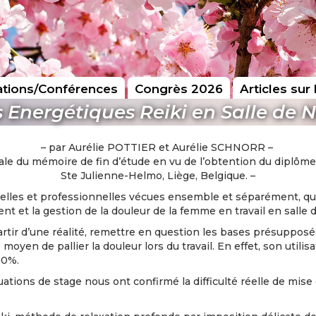
tions/Conférences
Congrès 2026
Articles sur 
s Energétiques Reiki en Salle de 
– par Aurélie POTTIER et Aurélie SCHNORR –
orale du mémoire de fin d’étude en vu de l’obtention du dipl
Ste Julienne-Helmo, Liège, Belgique. –
nelles et professionnelles vécues ensemble et séparément, que
 et la gestion de la douleur de la femme en travail en salle 
partir d’une réalité, remettre en question les bases présuppo
yen de pallier la douleur lors du travail. En effet, son utilisa
90%.
ations de stage nous ont confirmé la difficulté réelle de mise