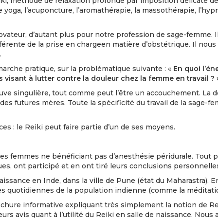
 méthode de relaxation profonde par imposition délicate des 
 yoga, l’acuponcture, l’aromathérapie, la massothérapie, l’hyp
teur, d’autant plus pour notre profession de sage-femme. Il
férente de la prise en chargeen matière d’obstétrique. Il nous 
.
rche pratique, sur la problématique suivante : «
En quoi l’én
 visant à lutter contre la douleur chez la femme en travail ? 
euve singulière, tout comme peut l’être un accouchement. La 
es futures mères. Toute la spécificité du travail de la sage-
ces : le Reiki peut faire partie d’un de ses moyens.
les femmes ne bénéficiant pas d’anesthésie péridurale. Tout p
ques, ont participé et en ont tiré leurs conclusions personnelle
aissance en Inde, dans la ville de Pune (état du Maharastra). 
ues quotidiennes de la population indienne (comme la méditati
rochure informative expliquant très simplement la notion de R
urs avis quant à l’utilité du Reiki en salle de naissance. Nou