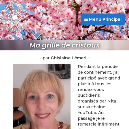
Menu Principal
Ma grille de cristaux
– par
Ghislaine Lémeri –
Pendant la période
de confinement, j’ai
participé avec grand
plaisir à tous les
rendez-vous
quotidiens
organisés par Nita
sur sa chaîne
YouTube. Au
passage je le
remercie infiniment