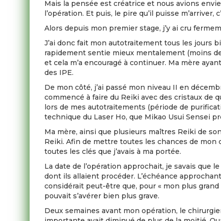
Mais la pensée est créatrice et nous avions envie
l’opération. Et puis, le pire qu’il puisse m’arriver,
Alors depuis mon premier stage, j’y ai cru fermement
J’ai donc fait mon autotraitement tous les jours 
rapidement sentie mieux mentalement (moins de c
et cela m’a encouragé à continuer. Ma mère ayan
des IPE.
De mon côté, j’ai passé mon niveau II en décembr
commencé à faire du Reiki avec des cristaux de qua
lors de mes autotraitements (période de purificati
technique du Laser Ho, que Mikao Usui Sensei pr
Ma mère, ainsi que plusieurs maîtres Reiki de son
Reiki. Afin de mettre toutes les chances de mon c
toutes les clés que j’avais à ma portée.
La date de l’opération approchait, je savais que 
dont ils allaient procéder. L’échéance approchant, 
considérait peut-être que, pour « mon plus grand b
pouvait s’avérer bien plus grave.
Deux semaines avant mon opération, le chirurgien
importante avait diminué de plus de la moitié. Quan