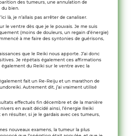
sparition des tumeurs, une annulation de
a du bien.
i là, je n’allais pas arrêter de canaliser.
r le ventre dès que je le pouvais. Je me suis
quement (moins de douleurs, un regain d’énergie)
commencé à me faire des syntonies de guérisons,
issances que le Reiki nous apporte. J’ai donc
sitives. Je répétais également ces affirmations
s également du Reiki sur le ventre avec la
t également fait un Re-Reiju et un marathon de
doreiki. Autrement dit, j’ai vraiment utilisé
ésultats effectués fin décembre et de la manière
nivers en avait décidé ainsi, l’énergie Reiki
en résulter, si je le gardais avec ces tumeurs,
 mes nouveaux examens, la tumeur la plus
 annoncé que l’opération était annulée, et que je