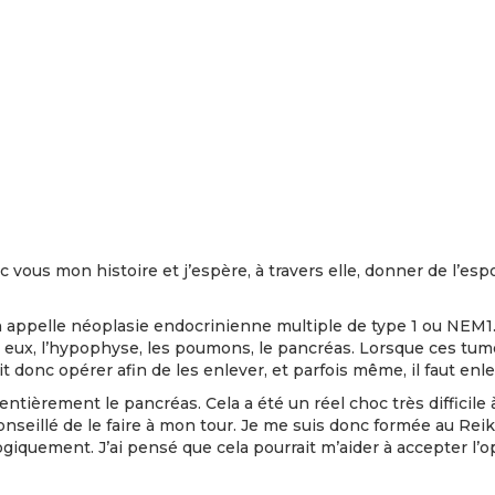
c vous mon histoire et j’espère, à travers elle, donner de l’es
on appelle néoplasie endocrinienne multiple de type 1 ou NEM1.
eux, l’hypophyse, les poumons, le pancréas. Lorsque ces tume
 donc opérer afin de les enlever, et parfois même, il faut enl
r entièrement le pancréas. Cela a été un réel choc très difficil
onseillé de le faire à mon tour. Je me suis donc formée au Reiki
giquement. J’ai pensé que cela pourrait m’aider à accepter l’