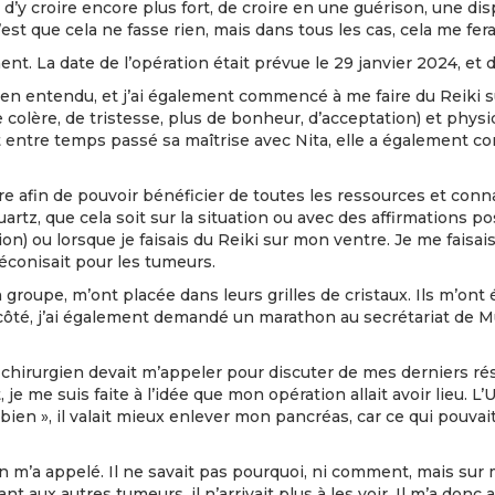
 d’y croire encore plus fort, de croire en une guérison, une di
 c’est que cela ne fasse rien, mais dans tous les cas, cela me fer
. La date de l’opération était prévue le 29 janvier 2024, et d’ic
bien entendu, et j’ai également commencé à me faire du Reiki su
olère, de tristesse, plus de bonheur, d’acceptation) et physi
t entre temps passé sa maîtrise avec Nita, elle a également 
e afin de pouvoir bénéficier de toutes les ressources et conna
rtz, que cela soit sur la situation ou avec des affirmations po
on) ou lorsque je faisais du Reiki sur mon ventre. Je me faisai
éconisait pour les tumeurs.
 groupe, m’ont placée dans leurs grilles de cristaux. Ils m’on
ôté, j’ai également demandé un marathon au secrétariat de Mun
le chirurgien devait m’appeler pour discuter de mes derniers r
je me suis faite à l’idée que mon opération allait avoir lieu. L’U
ien », il valait mieux enlever mon pancréas, car ce qui pouvait 
 m’a appelé. Il ne savait pas pourquoi, ni comment, mais sur
t aux autres tumeurs, il n’arrivait plus à les voir. Il m’a donc