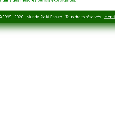
r dans des mesures parfois exorbitantes.
© 1995 - 2026 - Mundo Reiki Forum - Tous droits réservés -
Menti