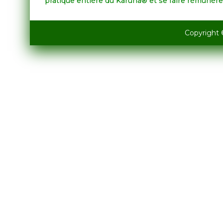
pratique entière du Karuna® et se faire rémunére
Copyright 