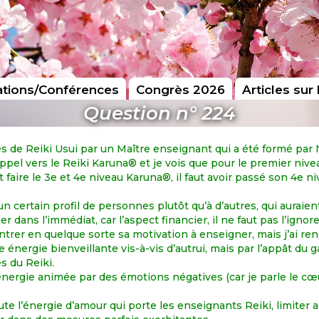
tions/Conférences
Congrès 2026
Articles sur 
Question n° 224
rés de Reiki Usui par un Maître enseignant qui a été formé p
el vers le Reiki Karuna® et je vois que pour le premier niveau 
 faire le 3e et 4e niveau Karuna®, il faut avoir passé son 4e n
un certain profil de personnes plutôt qu’à d’autres, qui auraien
 dans l’immédiat, car l’aspect financier, il ne faut pas l’ignor
ontrer en quelque sorte sa motivation à enseigner, mais j’ai r
énergie bienveillante vis-à-vis d’autrui, mais par l’appât du ga
s du Reiki.
nergie animée par des émotions négatives (car je parle le cœur
te l’énergie d’amour qui porte les enseignants Reiki, limiter 