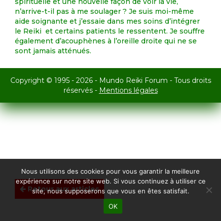
spirituelle et une nouvelle façon de voir la vie,
n’arrive-t-il pas à me soulager ? Je suis moi-même
aide soignante et j’essaie dans mes soins d’intégrer
le Reiki et certains patients le ressentent. Je souffre
également d’acouphènes à l’oreille droite qui ne se
sont jamais atténués.
Copyright © 1995 - 2026 - Mundo Reiki Forum - Tous droits
réservés -
Mentions légales
Nous utilisons des cookies pour vous garantir la meilleure
expérience sur notre site web. Si vous continuez à utiliser ce
Retour aux articles
site, nous supposerons que vous en êtes satisfait.
OK