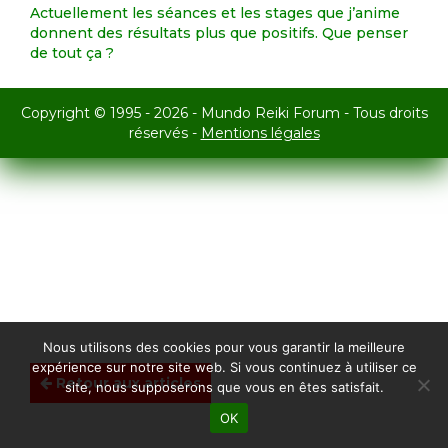
Actuellement les séances et les stages que j’anime
donnent des résultats plus que positifs. Que penser
de tout ça ?
Copyright © 1995 - 2026 - Mundo Reiki Forum - Tous droits
réservés -
Mentions légales
Nous utilisons des cookies pour vous garantir la meilleure
expérience sur notre site web. Si vous continuez à utiliser ce
Retour aux articles
site, nous supposerons que vous en êtes satisfait.
OK