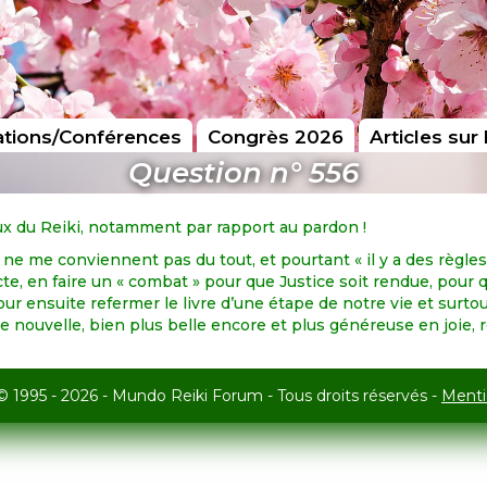
tions/Conférences
Congrès 2026
Articles sur 
Question n° 556
aux du Reiki, notamment par rapport au pardon !
 ne me conviennent pas du tout, et pourtant « il y a des règles, d
cte, en faire un « combat » pour que Justice soit rendue, pour
pour ensuite refermer le livre d’une étape de notre vie et surto
une nouvelle, bien plus belle encore et plus généreuse en joie, 
© 1995 - 2026 - Mundo Reiki Forum - Tous droits réservés -
Menti