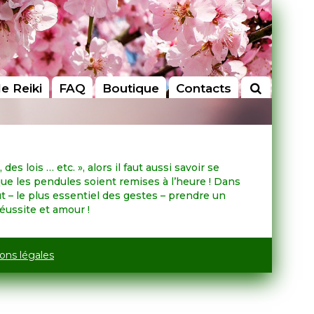
le Reiki
FAQ
Boutique
Contacts
es lois … etc. », alors il faut aussi savoir se
 que les pendules soient remises à l’heure ! Dans
ut – le plus essentiel des gestes – prendre un
réussite et amour !
ons légales