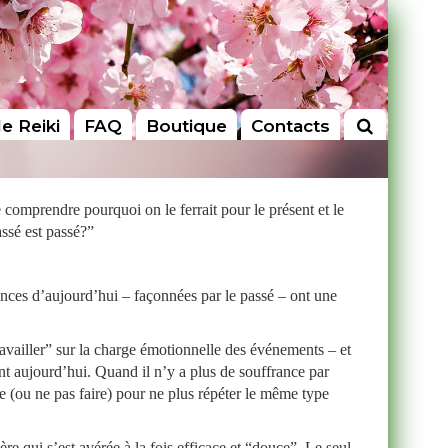
le Reiki
FAQ
Boutique
Contacts
 de comprendre pourquoi on le ferrait pour le présent et le
assé est passé?”
iences d’aujourd’hui – façonnées par le passé – ont une
travailler” sur la charge émotionnelle des événements – et
ent aujourd’hui. Quand il n’y a plus de souffrance par
e (ou ne pas faire) pour ne plus répéter le même type
e qui s’est avérée à la fois efficace et “douce”. Le seul