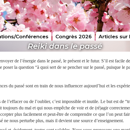
tions/Conférences
Congrès 2026
Articles sur 
Reiki dans le passé
envoyer de l’énergie dans le passé, le présent et le futur. S’il est facile
se poser la question “à quoi sert de se pencher sur le passé, puisque le p
ences du passé sont en train de nous influencer aujourd’hui et les expér
 l’effacer ou de l’oublier, c’est impossible et inutile. Le but est de “
ait toujours du mal et qui nous empêche de voir et de (ré)agir correctem
ccepter plus facilement et peut-être de comprendre ce que l’on peut fair
é ne nous perturbe plus, mais il devient une source d’enseignement.
assé et, évidement, toutes sont valables. Nous vous proposons une manièr