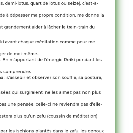
s, demi-lotus, quart de lotus ou seize), c’est-à-
m’aide à dépasser ma propre condition, me donne la
 grandement aider à lâcher le train-train du
Reiki avant chaque méditation comme pour me
otéger de moi-même…
en. En m’apportant de l’énergie Reiki pendant les
les comprendre.
 s’asseoir et observer son souffle, sa posture,
pensées qui surgiraient, ne les aimez pas non plus
 pas une pensée, celle-ci ne reviendra pas d’elle-
restera plus qu’un zafu (coussin de méditation)
par les ischions plantés dans le zafu, les genoux