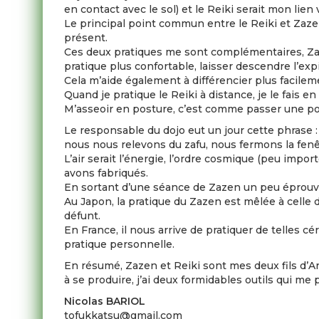
en contact avec le sol) et le Reiki serait mon lien 
Le principal point commun entre le Reiki et Zaz
présent.
Ces deux pratiques me sont complémentaires, Zaze
pratique plus confortable, laisser descendre l’expi
Cela m’aide également à différencier plus facile
Quand je pratique le Reiki à distance, je le fais 
M’asseoir en posture, c’est comme passer une por
Le responsable du dojo eut un jour cette phrase :
nous nous relevons du zafu, nous fermons la fen
L’air serait l’énergie, l’ordre cosmique (peu imp
avons fabriqués.
En sortant d’une séance de Zazen un peu éprouvan
Au Japon, la pratique du Zazen est mêlée à cell
défunt.
En France, il nous arrive de pratiquer de telles 
pratique personnelle.
En résumé, Zazen et Reiki sont mes deux fils d’Ar
à se produire, j’ai deux formidables outils qui me
Nicolas BARIOL
tofukkatsu@gmail.com