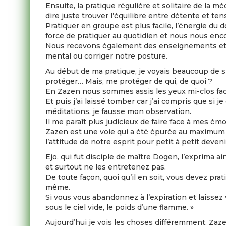
Ensuite, la pratique régulière et solitaire de la mé
dire juste trouver l’équilibre entre détente et tens
Pratiquer en groupe est plus facile, l’énergie du 
force de pratiquer au quotidien et nous nous enc
Nous recevons également des enseignements et des
mental ou corriger notre posture.
Au début de ma pratique, je voyais beaucoup de 
protéger… Mais, me protéger de qui, de quoi ?
En Zazen nous sommes assis les yeux mi-clos fac
Et puis j’ai laissé tomber car j’ai compris que si
méditations, je fausse mon observation.
Il me paraît plus judicieux de faire face à mes ém
Zazen est une voie qui a été épurée au maximum p
l’attitude de notre esprit pour petit à petit deve
Ejo, qui fut disciple de maître Dogen, l’exprima ai
et surtout ne les entretenez pas.
De toute façon, quoi qu’il en soit, vous devez pra
même.
Si vous vous abandonnez à l’expiration et laissez 
sous le ciel vide, le poids d’une flamme. »
Aujourd’hui je vois les choses différemment. Zaze