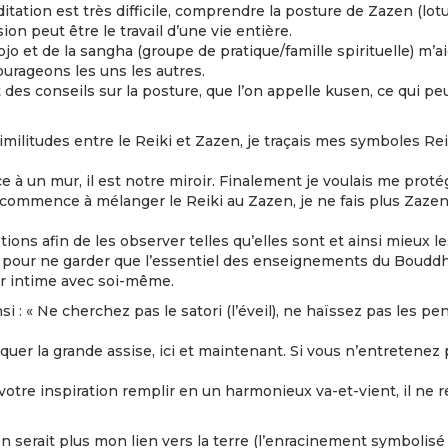
ditation est très difficile, comprendre la posture de Zazen (lotu
ion peut être le travail d’une vie entière.
dojo et de la sangha (groupe de pratique/famille spirituelle) 
ourageons les uns les autres.
 conseils sur la posture, que l’on appelle kusen, ce qui peut
similitudes entre le Reiki et Zazen, je traçais mes symboles 
e à un mur, il est notre miroir. Finalement je voulais me pr
 je commence à mélanger le Reiki au Zazen, je ne fais plus Zaz
otions afin de les observer telles qu’elles sont et ainsi mieux 
our ne garder que l’essentiel des enseignements du Bouddha :
nir intime avec soi-même.
nsi : « Ne cherchez pas le satori (l’éveil), ne haïssez pas les 
tiquer la grande assise, ici et maintenant. Si vous n’entretenez
votre inspiration remplir en un harmonieux va-et-vient, il ne 
n serait plus mon lien vers la terre (l’enracinement symbolisé 