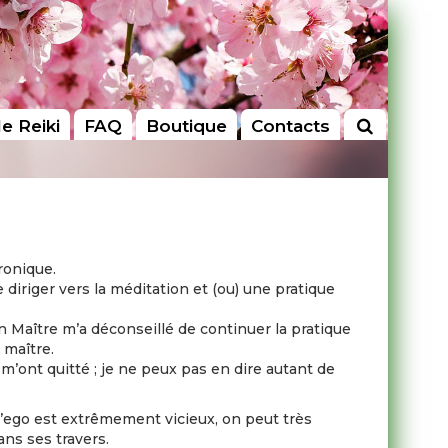
le Reiki
FAQ
Boutique
Contacts
ronique.
iriger vers la méditation et (ou) une pratique
n Maître m’a déconseillé de continuer la pratique
 maître.
m’ont quitté ; je ne peux pas en dire autant de
e l’ego est extrêmement vicieux, on peut très
dans ses travers.