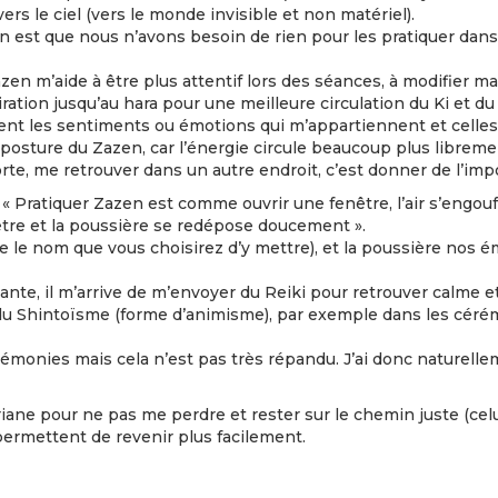
vers le ciel (vers le monde invisible et non matériel).
en est que nous n’avons besoin de rien pour les pratiquer da
n m’aide à être plus attentif lors des séances, à modifier ma
ration jusqu’au hara pour une meilleure circulation du Ki et du 
ment les sentiments ou émotions qui m’appartiennent et celle
en posture du Zazen, car l’énergie circule beaucoup plus libreme
te, me retrouver dans un autre endroit, c’est donner de l’imp
 « Pratiquer Zazen est comme ouvrir une fenêtre, l’air s’engouf
être et la poussière se redépose doucement ».
orte le nom que vous choisirez d’y mettre), et la poussière no
te, il m’arrive de m’envoyer du Reiki pour retrouver calme e
e du Shintoïsme (forme d’animisme), par exemple dans les cé
cérémonies mais cela n’est pas très répandu. J’ai donc naturell
iane pour ne pas me perdre et rester sur le chemin juste (celui
 permettent de revenir plus facilement.