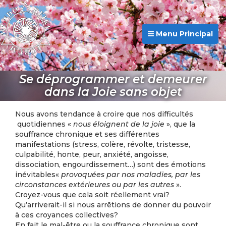
Menu Principal
Se déprogrammer et demeurer
dans la Joie sans objet
Nous avons tendance à croire que nos difficultés
quotidiennes «
nous éloignent de la joie
», que la
souffrance chronique et ses différentes
manifestations (stress, colère, révolte, tristesse,
culpabilité, honte, peur, anxiété, angoisse,
dissociation, engourdissement…) sont des émotions
inévitables«
provoquées par nos maladies, par les
circonstances extérieures ou par les autres
».
Croyez-vous que cela soit réellement vrai?
Qu’arriverait-il si nous arrêtions de donner du pouvoir
à ces croyances collectives?
En fait le mal-être ou la souffrance chronique sont