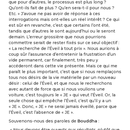
que pour d’autres, le processus est plus long ?
Qu’ont-ils fait de plus ? Qu’en sera-t-il pour nous ?
Etc. » J’avoue ne pas avoir de réponse à ces
interrogations mais ont-elles un réel intérêt ? Ce qui
est sûr en revanche, c’est que certains l’ont été,
tandis que d’autres le sont aujourd’hui ou le seront
demain. L’erreur grossière que nous pourrions
commettre serait de rester fixés sur ce seul objectif :
« La recherche de l’Éveil à tout prix ». Nous aurions à
coup sûr l’assurance d’entretenir la frustration d’un
vide permanent, car finalement, très peu y
accéderont dans cette vie présente. Mais ce qui me
paraît le plus important, c’est que si nous remplaçons
tous nos désirs de la vie matérielle par un nouveau
désir : celui de l’Éveil, et que nous le recherchons
avec autant de force que si nous voulions une
voiture, c’est toujours le « JE » qui veut l’Éveil. Or, la
seule chose qui empêche l’Éveil, c’est qu’il y a un
« JE ». Donc, « JE » ne serai jamais éveillé, parce que
l’Éveil, c’est l’absence de « JE ».
Souvenons-nous des paroles de
Bouddha
:
« Nous devons être ouverts aux résultats, plutôt que