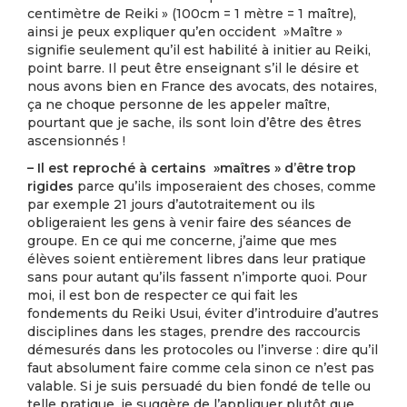
centimètre de Reiki » (100cm = 1 mètre = 1 maître),
ainsi je peux expliquer qu’en occident »Maître »
signifie seulement qu’il est habilité à initier au Reiki,
point barre. Il peut être enseignant s’il le désire et
nous avons bien en France des avocats, des notaires,
ça ne choque personne de les appeler maître,
pourtant que je sache, ils sont loin d’être des êtres
ascensionnés !
– Il est reproché à certains »maîtres » d’être trop
rigides
parce qu’ils imposeraient des choses, comme
par exemple 21 jours d’autotraitement ou ils
obligeraient les gens à venir faire des séances de
groupe. En ce qui me concerne, j’aime que mes
élèves soient entièrement libres dans leur pratique
sans pour autant qu’ils fassent n’importe quoi. Pour
moi, il est bon de respecter ce qui fait les
fondements du Reiki Usui, éviter d’introduire d’autres
disciplines dans les stages, prendre des raccourcis
démesurés dans les protocoles ou l’inverse : dire qu’il
faut absolument faire comme cela sinon ce n’est pas
valable. Si je suis persuadé du bien fondé de telle ou
telle pratique, je
suggère
de l’appliquer plutôt que