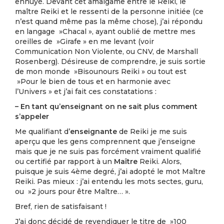
ennuyé. Devant cet amalgame entre le Reiki, le
maître Reiki et le ressenti de la personne initiée (ce
n’est quand même pas la même chose), j’ai répondu
en langage »Chacal », ayant oublié de mettre mes
oreilles de »Girafe » en me levant (voir
Communication Non Violente, ou CNV, de Marshall
Rosenberg). Désireuse de comprendre, je suis sortie
de mon monde »Bisounours Reiki » ou tout est
»Pour le bien de tous et en harmonie avec
l’Univers » et j’ai fait ces constatations :
– En tant qu’enseignant on ne sait plus comment
s’appeler
Me qualifiant d’
enseignante
de Reiki je me suis
aperçu que les gens comprennent que j’enseigne
mais que je ne suis pas forcément vraiment qualifié
ou certifié par rapport à un
Maître
Reiki. Alors,
puisque je suis 4ème degré, j’ai adopté le mot Maître
Reiki. Pas mieux : j’ai entendu les mots sectes, guru,
ou »2 jours pour être Maître… ».
Bref, rien de satisfaisant !
J’ai donc décidé de revendiquer le titre de »100