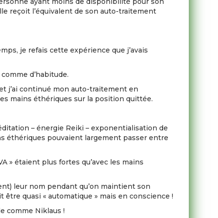
 personne ayant moins de disponibilité pour son
le reçoit l’équivalent de son auto-traitement
ps, je refais cette expérience que j’avais
ir comme d’habitude.
 et j’ai continué mon auto-traitement en
s mains éthériques sur la position quittée.
itation – énergie Reiki – exponentialisation de
ins éthériques pouvaient largement passer entre
A » étaient plus fortes qu’avec les mains
ment) leur nom pendant qu’on maintient son
it être quasi « automatique » mais en conscience !
ide comme Niklaus !