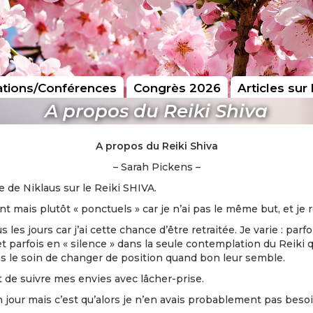
tions/Conférences
Congrès 2026
Articles sur 
A propos du Reiki Shiva
A propos du Reiki Shiva
– Sarah Pickens –
cle de Niklaus sur le Reiki SHIVA.
nt mais plutôt « ponctuels » car je n’ai pas le même but, et j
 les jours car j’ai cette chance d’être retraitée. Je varie : par
 parfois en « silence » dans la seule contemplation du Reiki 
ns le soin de changer de position quand bon leur semble.
 de suivre mes envies avec lâcher-prise.
 jour mais c’est qu’alors je n’en avais probablement pas besoin 