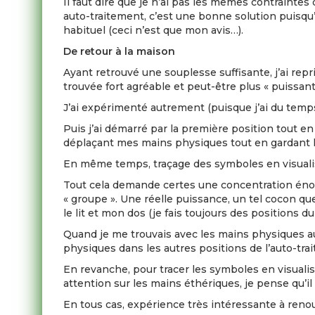
Il faut dire que je n’ai pas les mêmes contrainte
auto-traitement, c’est une bonne solution puisqu’
habituel (ceci n’est que mon avis…).
De retour à la maison
Ayant retrouvé une souplesse suffisante, j’ai re
trouvée fort agréable et peut-être plus « puissant
J’ai expérimenté autrement (puisque j’ai du temp
Puis j’ai démarré par la première position tout e
déplaçant mes mains physiques tout en gardant le
En même temps, traçage des symboles en visualis
Tout cela demande certes une concentration énorm
« groupe ». Une réelle puissance, un tel cocon q
le lit et mon dos (je fais toujours des positions 
Quand je me trouvais avec les mains physiques au 
physiques dans les autres positions de l’auto-tra
En revanche, pour tracer les symboles en visuali
attention sur les mains éthériques, je pense qu’i
En tous cas, expérience très intéressante à reno