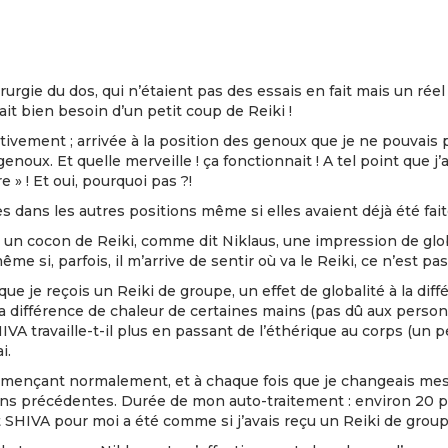
hirurgie du dos, qui n’étaient pas des essais en fait mais un ré
it bien besoin d’un petit coup de Reiki !
tivement ; arrivée à la position des genoux que je ne pouvais 
oux. Et quelle merveille ! ça fonctionnait ! A tel point que j’
» ! Et oui, pourquoi pas ?!
s dans les autres positions même si elles avaient déjà été fait
 un cocon de Reiki, comme dit Niklaus, une impression de glob
 si, parfois, il m’arrive de sentir où va le Reiki, ce n’est p
que je reçois un Reiki de groupe, un effet de globalité à la dif
 la différence de chaleur de certaines mains (pas dû aux pers
SHIVA travaille-t-il plus en passant de l’éthérique au corps (u
i.
commençant normalement, et à chaque fois que je changeais mes
ns précédentes. Durée de mon auto-traitement : environ 20 po
fet SHIVA pour moi a été comme si j’avais reçu un Reiki de grou