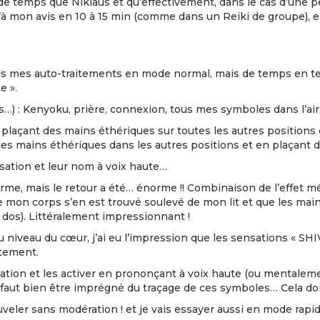
s de temps que Niklaus et qu’effectivement, dans le cas d’une
à mon avis en 10 à 15 min (comme dans un Reiki de groupe), el
pris mes auto-traitements en mode normal, mais de temps en tem
e ».
s…) : Kenyoku, prière, connexion, tous mes symboles dans l’a
n plaçant des mains éthériques sur toutes les autres positions
s mains éthériques dans les autres positions et en plaçant de
ation et leur nom à voix haute…
e, mais le retour a été… énorme !! Combinaison de l’effet méd
ue mon corps s’en est trouvé soulevé de mon lit et que les ma
du dos). Littéralement impressionnant !
niveau du cœur, j’ai eu l’impression que les sensations « SHIV
itement.
sation et les activer en prononçant à voix haute (ou mentale
l faut bien être imprégné du traçage de ces symboles… Cela do
uveler sans modération ! et je vais essayer aussi en mode rap