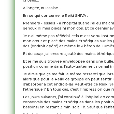
choses…
Allongée, ou assise…
En ce qui concerne le Reiki SHIVA
:
Premiers « essais » à l’hôpital quand j’ai eu ma c
genoux ni mes pieds ni mon dos. Et ce dernier ava
Je n’ai même pas réfléchi, cela m’est venu instinc
mon cœur et placé des mains éthériques sur les gen
dos (endroit opéré) et même le « bâton de Lumière 
Et du coup, j’ai encore ajouté des mains éthérique
Et je me suis trouvée enveloppée dans une bulle,
position comme dans l’auto-traitement normal (même
Je dirais que ça me fait le même ressenti que lors
alors que pour le Reiki de groupe on peut sentir
d’absorber à cet endroit-là). Peut-être ce Reiki 
l’éthérique ? En tous cas, c’est l’impression que j’a
Les jours suivants, j’ai continué à l’hôpital en 
conservais des mains éthériques dans les positio
besoins) en restant 3 min, soit 1 h. Sauf que l’ef