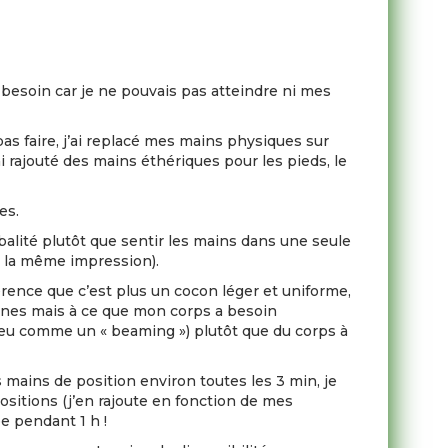
el besoin car je ne pouvais pas atteindre ni mes
pas faire, j’ai replacé mes mains physiques sur
ai rajouté des mains éthériques pour les pieds, le
es.
alité plutôt que sentir les mains dans une seule
as la même impression).
férence que c’est plus un cocon léger et uniforme,
onnes mais à ce que mon corps a besoin
n peu comme un « beaming ») plutôt que du corps à
 mains de position environ toutes les 3 min, je
sitions (j’en rajoute en fonction de mes
pe pendant 1 h !