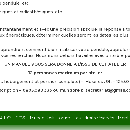
le pendule etc.
iques et radiesthésiques etc.
, instantanément et avec une précision absolue, la réponse à 
x énergétiques, déterminer quelles seront les dates les plus fa
pprendront comment bien maîtriser votre pendule, approfond
 vos recherches. Nous irons dehors travailler avec un arbre p
UN MANUEL VOUS SERA DONNE A L’ISSU DE CET ATELIER
12 personnes maximum par atelier
rs hébergement et pension complète) – Horaires : 9h – 12h30 
scription –
0805.080.333 ou
mundoreiki.secretariat@gmail.
© 1995 - 2026 - Mundo Reiki Forum - Tous droits réservés -
Menti