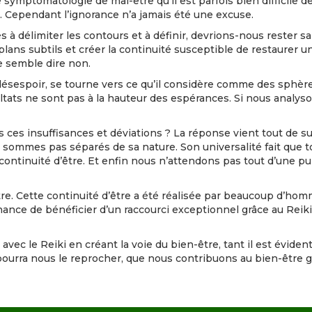
symptomatologie de mal-être qu’il est parfois bien difficile d
Cependant l’ignorance n’a jamais été une excuse.
 à délimiter les contours et à définir, devrions-nous rester s
 plans subtils et créer la continuité susceptible de restaurer u
e semble dire non.
 désespoir, se tourne vers ce qu’il considère comme des sphèr
ltats ne sont pas à la hauteur des espérances. Si nous analyson
ces insuffisances et déviations ? La réponse vient tout de suit
sommes pas séparés de sa nature. Son universalité fait que to
tinuité d’être. Et enfin nous n’attendons pas tout d’une pu
tre. Cette continuité d’être a été réalisée par beaucoup d’ho
nce de bénéficier d’un raccourci exceptionnel grâce au Reiki
vec le Reiki en créant la voie du bien-être, tant il est éviden
ourra nous le reprocher, que nous contribuons au bien-être gén