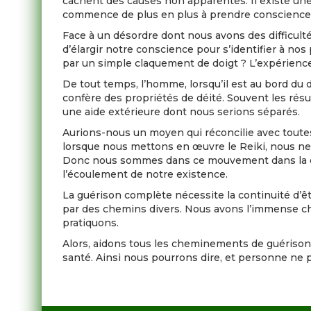
cachent des causes non apparentes. Il existe une 
commence de plus en plus à prendre conscience. 
Face à un désordre dont nous avons des difficultés
d’élargir notre conscience pour s’identifier à nos
par un simple claquement de doigt ? L’expérienc
De tout temps, l’homme, lorsqu’il est au bord du
confère des propriétés de déité. Souvent les résu
une aide extérieure dont nous serions séparés.
Aurions-nous un moyen qui réconcilie avec toutes 
lorsque nous mettons en œuvre le Reiki, nous ne 
Donc nous sommes dans ce mouvement dans la con
l’écoulement de notre existence.
La guérison complète nécessite la continuité d’ê
par des chemins divers. Nous avons l’immense cha
pratiquons.
Alors, aidons tous les cheminements de guérison a
santé. Ainsi nous pourrons dire, et personne ne p