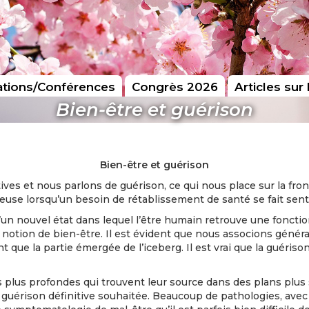
tions/Conférences
Congrès 2026
Articles sur 
Bien-être et guérison
Bien-être et guérison
ves et nous parlons de guérison, ce qui nous place sur la front
euse lorsqu’un besoin de rétablissement de santé se fait sent
 d’un nouvel état dans lequel l’être humain retrouve une foncti
 la notion de bien-être. Il est évident que nous associons géné
ent que la partie émergée de l’iceberg. Il est vrai que la guéri
plus profondes qui trouvent leur source dans des plans plus su
a guérison définitive souhaitée. Beaucoup de pathologies, ave