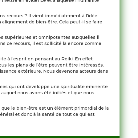
e mettre en évidence et à laquelle l’humanité
ans recours ? Il vient immédiatement à l’idée
n alignement de bien-être. Cela peut-il se faire
es supérieures et omnipotentes auxquelles il
s ce recours, il est sollicité là encore comme
e à l’esprit en pensant au Reiki. En effet,
us les plans de l’être peuvent être intéressés.
issance extérieure. Nous devenons acteurs dans
mmes qui ont développé une spiritualité éminente
 auquel nous avons été initiés et que nous
t que le bien-être est un élément primordial de la
éral et donc à la santé de tout ce qui est.