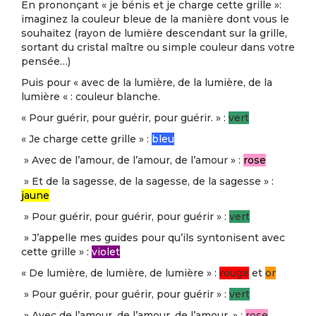
En prononçant « je bénis et je charge cette grille »:
imaginez la couleur bleue de la manière dont vous le
souhaitez (rayon de lumière descendant sur la grille,
sortant du cristal maître ou simple couleur dans votre
pensée…)
Puis pour « avec de la lumière, de la lumière, de la
lumière « : couleur blanche.
« Pour guérir, pour guérir, pour guérir. » :
vert
« Je charge cette grille » :
bleu
» Avec de l’amour, de l’amour, de l’amour » :
rose
» Et de la sagesse, de la sagesse, de la sagesse » :
jaune
» Pour guérir, pour guérir, pour guérir » :
vert
» J’appelle mes guides pour qu’ils syntonisent avec
cette grille » :
violet
« De lumière, de lumière, de lumière » :
rouge
et
or
» Pour guérir, pour guérir, pour guérir » :
vert
» Avec de l’amour, de l’amour, de l’amour. » :
rose