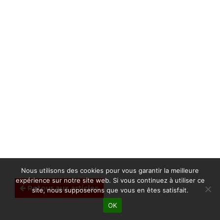
Nous utilisons des cookies pour vous garantir la meilleure
expérience sur notre site web. Si vous continuez à utiliser ce
Retour aux articles
site, nous supposerons que vous en êtes satisfait.
OK