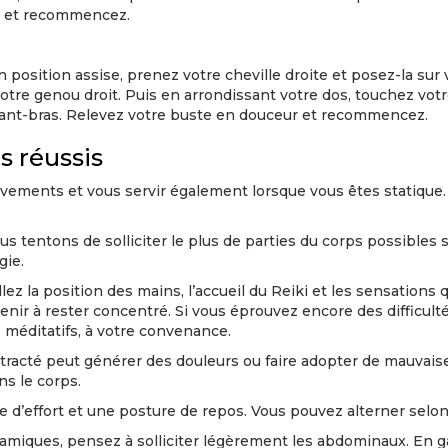
ur et recommencez.
 position assise, prenez votre cheville droite et posez-la sur
otre genou droit. Puis en arrondissant votre dos, touchez vot
avant-bras. Relevez votre buste en douceur et recommencez.
s réussis
ments et vous servir également lorsque vous êtes statique. V
s tentons de solliciter le plus de parties du corps possibles 
gie.
aillez la position des mains, l’accueil du Reiki et les sensation
venir à rester concentré. Si vous éprouvez encore des difficult
s méditatifs, à votre convenance.
ontracté peut générer des douleurs ou faire adopter de mauvais
ans le corps.
ure d’effort et une posture de repos. Vous pouvez alterner sel
ynamiques, pensez à solliciter légèrement les abdominaux. En 