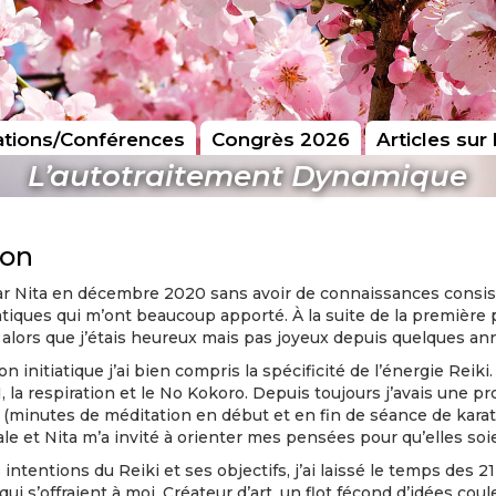
tions/Conférences
Congrès 2026
Articles sur 
L’autotraitement Dynamique
ion
r Nita en décembre 2020 sans avoir de connaissances consistan
atiques qui m’ont beaucoup apporté. À la suite de la première p
, alors que j’étais heureux mais pas joyeux depuis quelques an
on initiatique j’ai bien compris la spécificité de l’énergie Reiki
 KI, la respiration et le No Kokoro. Depuis toujours j’avais une p
minutes de méditation en début et en fin de séance de karaté)
e et Nita m’a invité à orienter mes pensées pour qu’elles soie
intentions du Reiki et ses objectifs, j’ai laissé le temps des 2
qui s’offraient à moi. Créateur d’art, un flot fécond d’idées cou