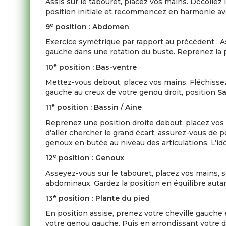
Assis sur le tabouret, placez vos mains. Décollez
position initiale et recommencez en harmonie avec
e
9
position : Abdomen
Exercice symétrique par rapport au précédent : As
gauche dans une rotation du buste. Reprenez la p
e
10
position : Bas-ventre
Mettez-vous debout, placez vos mains. Fléchissez
gauche au creux de votre genou droit, position
Sa
e
11
position : Bassin / Aine
Reprenez une position droite debout, placez vos 
d’aller chercher le grand écart, assurez-vous de
genoux en butée au niveau des articulations. L’i
e
12
position : Genoux
Asseyez-vous sur le tabouret, placez vos mains, s
abdominaux. Gardez la position en équilibre aut
e
13
position : Plante du pied
En position assise, prenez votre cheville gauche
votre genou gauche. Puis en arrondissant votre 