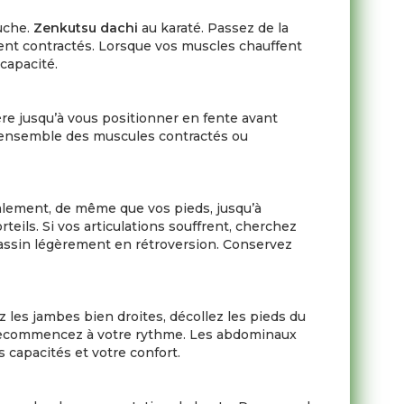
auche.
Zenkutsu dachi
au karaté. Passez de la
ment contractés. Lorsque vos muscles chauffent
capacité.
ère jusqu’à vous positionner en fente avant
 l’ensemble des muscules contractés ou
éralement, de même que vos pieds, jusqu’à
teils. Si vos articulations souffrent, cherchez
 bassin légèrement en rétroversion. Conservez
 les jambes bien droites, décollez les pieds du
et recommencez à votre rythme. Les abdominaux
s capacités et votre confort.