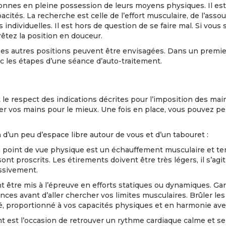
nnes en pleine possession de leurs moyens physiques. Il est 
acités. La recherche est celle de l’effort musculaire, de l’ass
ndividuelles. Il est hors de question de se faire mal. Si vous 
rêtez la position en douceur.
s autres positions peuvent être envisagées. Dans un premier 
c les étapes d’une séance d’auto-traitement.
 le respect des indications décrites pour l’imposition des main
r vos mains pour le mieux. Une fois en place, vous pouvez pe
d’un peu d’espace libre autour de vous et d’un tabouret :
d’un point de vue physique est un échauffement musculaire et t
ont proscrits. Les étirements doivent être très légers, il s’agi
essivement.
t être mis à l’épreuve en efforts statiques ou dynamiques. Gar
s avant d’aller chercher vos limites musculaires. Brûler les 
, proportionné à vos capacités physiques et en harmonie avec 
ent est l’occasion de retrouver un rythme cardiaque calme et se