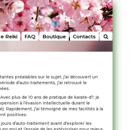
le Reiki
FAQ
Boutique
Contacts
tes préalables sur le sujet, j’ai découvert un
ériode d’auto-traitements, j’ai retrouvé le
nées.
. Avec plus de 10 ans de pratique de karate-d?, je
ropension à l’évasion intellectuelle durant le
. Rapidement, j’ai témoigné de mes facilités à la
nt positives.
1 jours d’auto-traitement avant d’explorer les
le en moi et j’essaie de les extérioriser pour mieux