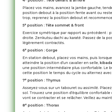
4
position : Tête devant & arrière
Placez vos mains, avancez la jambe gauche, tende
position debout à la position fente avant ou res
trop, reprenez la position debout et recommencez
e
5
position : Tête sommet & front
Exercice symétrique par rapport au précédent : pl
droite. Zenkutsu dachi au karaté. Passez de la po
légèrement contractés.
e
6
position : Gorge
En station debout, placez vos mains, puis lorsque
atteindre la position d’un cavalier en selle,
kibad
une position intermédiaire plus confortable. Le b
cette position le temps du cycle ou alternez avec 
e
7
position : Thymus
Asseyez-vous sur un tabouret ou assimilé. Placez 
sol. Trouvez une position d’équilibre confortab
vont se contracter et se relâcher. Veillez au main
e
8
position : Thorax