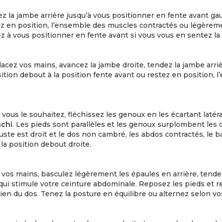
z la jambe arrière jusqu’à vous positionner en fente avant g
tez en position, l’ensemble des muscles contractés ou légère
 à vous positionner en fente avant si vous vous en sentez la 
acez vos mains, avancez la jambe droite, tendez la jambe arri
sition debout à la position fente avant ou restez en position,
 vous le souhaitez, fléchissez les genoux en les écartant lat
achi
. Les pieds sont parallèles et les genoux surplombent les or
uste est droit et le dos non cambré, les abdos contractés, le
la position debout droite.
vos mains, basculez légèrement les épaules en arrière, tendez
le qui stimule votre ceinture abdominale. Reposez les pieds 
tien du dos. Tenez la posture en équilibre ou alternez selon vo