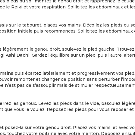
 les pieds du sol, montez le genou droit et rapprochez le cou
 le Reiki et votre respiration. Sollicitez les abdominaux et le
sis sur le tabouret, placez vos mains. Décollez les pieds du s
osition initiale puis recommencez. Sollicitez les abdominaux e
 légèrement le genou droit, soulevez le pied gauche. Trouvez 
gi Ashi Dachi
. Gardez l’équilibre sur un pied, puis l’autre, alt
mains puis écartez latéralement et progressivement vos pieds,
 pouvoir remonter et changer de position sans perturber l’imp
dée n’est pas de s’assouplir mais de stimuler respectueusemen
errez les genoux. Levez les pieds dans le vide, basculez légèr
ant que vous le voulez. Reposez les pieds pour vous reposer 
 et posez-la sur votre genou droit. Placez vos mains, et ave
dos, touchez votre poitrine avec votre menton. Déposez ensui