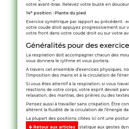
votre avant-bras. Relevez votre buste en douce
e
14
position : Plante du pied
Exercice symétrique par rapport au précédent : en
votre coude droit appuyez progressivement sur v
votre front dans votre coude droit ou sur votre 
Généralités pour des exercice
La respiration doit accompagner chacun des mouve
vous donnera le rythme et vous portera.
À travers cet ensemble d’exercices physiques, nou
l’imposition des mains et à la circulation de l’éner
Si vous êtes attentif à la respiration, si vous trav
réactions de votre corps, votre esprit devrait par
relaxation, des mantras, des prières ou des texte
Pensez aussi à travailler sans crispation. Être c
altèrent la fluidité de la circulation de l’énergie d
La plupart des positions citées ici ont une post
Si vous préférez le travail statique aux gestes d
Retour aux articles