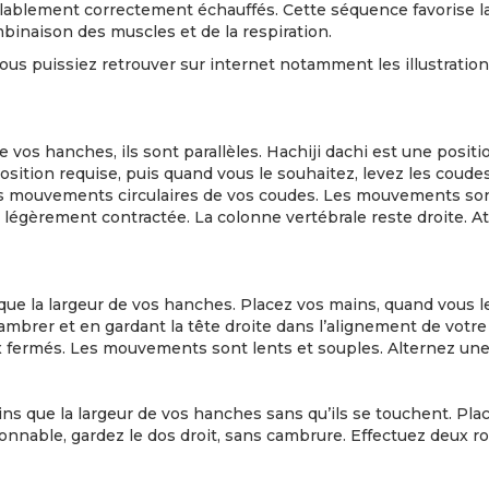
alablement correctement échauffés. Cette séquence favorise la
binaison des muscles et de la respiration.
us puissiez retrouver sur internet notamment les illustratio
de vos hanches, ils sont parallèles. Hachiji dachi est une posit
 position requise, puis quand vous le souhaitez, levez les co
es mouvements circulaires de vos coudes. Les mouvements son
légèrement contractée. La colonne vertébrale reste droite. At
 que la largeur de vos hanches. Placez vos mains, quand vous
brer et en gardant la tête droite dans l’alignement de votre 
ux fermés. Les mouvements sont lents et souples. Alternez une 
s que la largeur de vos hanches sans qu’ils se touchent. Pla
sonnable, gardez le dos droit, sans cambrure. Effectuez deux r