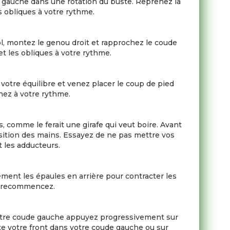
de gauche dans une rotation du buste. Reprenez la
s obliques à votre rythme.
ol, montez le genou droit et rapprochez le coude
t les obliques à votre rythme.
votre équilibre et venez placer le coup de pied
ernez à votre rythme.
 comme le ferait une girafe qui veut boire. Avant
osition des mains. Essayez de ne pas mettre vos
t les adducteurs.
ement les épaules en arrière pour contracter les
et recommencez.
c votre coude gauche appuyez progressivement sur
te votre front dans votre coude gauche ou sur