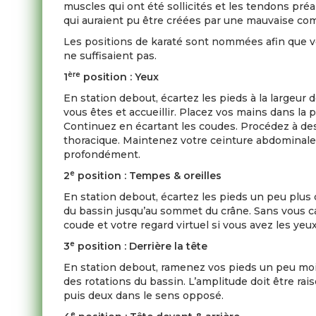
muscles qui ont été sollicités et les tendons pré
qui auraient pu être créées par une mauvaise com
Les positions de karaté sont nommées afin que vo
ne suffisaient pas.
ère
1
position : Yeux
En station debout, écartez les pieds à la largeur 
vous êtes et accueillir. Placez vos mains dans la
Continuez en écartant les coudes. Procédez à d
thoracique. Maintenez votre ceinture abdominale 
profondément.
e
2
position : Tempes & oreilles
En station debout, écartez les pieds un peu plus
du bassin jusqu’au sommet du crâne. Sans vous cam
coude et votre regard virtuel si vous avez les ye
e
3
position : Derrière la tête
En station debout, ramenez vos pieds un peu moin
des rotations du bassin. L’amplitude doit être rai
puis deux dans le sens opposé.
e