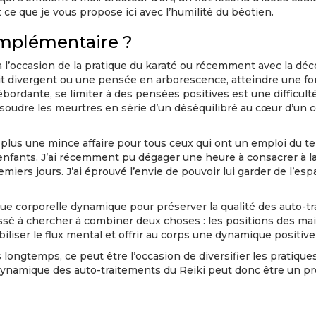
t ce que je vous propose ici avec l’humilité du béotien.
omplémentaire ?
l’occasion de la pratique du karaté ou récemment avec la décou
it divergent ou une pensée en arborescence, atteindre une fo
bordante, se limiter à des pensées positives est une difficult
r résoudre les meurtres en série d’un déséquilibré au cœur d’un
plus une mince affaire pour tous ceux qui ont un emploi du tem
enfants. J’ai récemment pu dégager une heure à consacrer à la 
miers jours. J’ai éprouvé l’envie de pouvoir lui garder de l’es
tique corporelle dynamique pour préserver la qualité des auto
ssé à chercher à combiner deux choses : les positions des mai
abiliser le flux mental et offrir au corps une dynamique positiv
 longtemps, ce peut être l’occasion de diversifier les pratiqu
 dynamique des auto-traitements du Reiki peut donc être un 