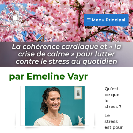
Menu Principal
La cohérence cardiaque et « la
crise de calme » pour lutter
contre le stress au quotidien
par Emeline Vayr
Qu’est-
ce que
le
stress ?
Le
stress
est pour