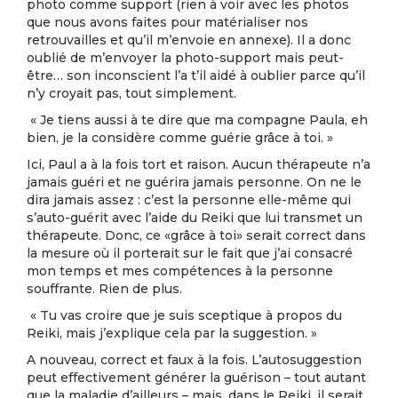
photo comme support (rien à voir avec les photos
que nous avons faites pour matérialiser nos
retrouvailles et qu’il m’envoie en annexe). Il a donc
oublié de m’envoyer la photo-support mais peut-
être… son inconscient l’a t’il aidé à oublier parce qu’il
n’y croyait pas, tout simplement.
« Je tiens aussi à te dire que ma compagne Paula, eh
bien, je la considère comme guérie grâce à toi. »
Ici, Paul a à la fois tort et raison. Aucun thérapeute n’a
jamais guéri et ne guérira jamais personne. On ne le
dira jamais assez : c’est la personne elle-même qui
s’auto-guérit avec l’aide du Reiki que lui transmet un
thérapeute. Donc, ce «grâce à toi» serait correct dans
la mesure où il porterait sur le fait que j’ai consacré
mon temps et mes compétences à la personne
souffrante. Rien de plus.
« Tu vas croire que je suis sceptique à propos du
Reiki, mais j’explique cela par la suggestion. »
A nouveau, correct et faux à la fois. L’autosuggestion
peut effectivement générer la guérison – tout autant
que la maladie d’ailleurs – mais, dans le Reiki, il serait