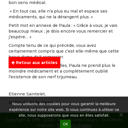
bon sens médical.
« En tout cas, elle n’a plus eu mal et espace ses
médicaments, qui ne la dérangent plus. »
Petit mot en annexe de Paula : « Grâce à vous, je vais
beaucoup mieux ; je dois encore vous remercier et
j’espère… »
Compte tenu de ce qui précède, vous avez
certainement compris que c’est elle-même que cette
brave dame doit remercier.
Retour aux articles
PS
: aux dernières nouvelles, Paula ne prend plus le
moindre médicament et a complètement oublié
l’existence de son nerf trijumeau.
Etienne Saintelet,
Maître Reiki, Belgique
Nous utilisons des cookies pour vous garantir la meilleure
expérience sur notre site web. Si vous continuez à utiliser ce
site, nous supposerons que vous en êtes satisfait.
Copyright © 1995 - 2026 - Mundo Reiki Forum - Tous droits
OK
réservés -
Mentions légales