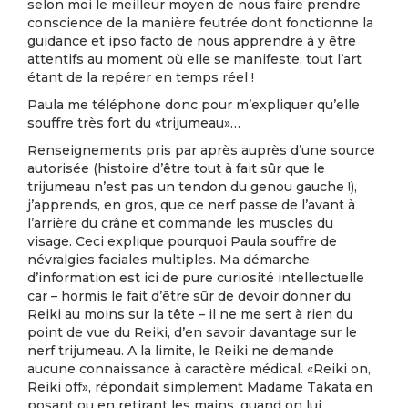
selon moi le meilleur moyen de nous faire prendre
conscience de la manière feutrée dont fonctionne la
guidance et ipso facto de nous apprendre à y être
attentifs au moment où elle se manifeste, tout l’art
étant de la repérer en temps réel !
Paula me téléphone donc pour m’expliquer qu’elle
souffre très fort du «trijumeau»…
Renseignements pris par après auprès d’une source
autorisée (histoire d’être tout à fait sûr que le
trijumeau n’est pas un tendon du genou gauche !),
j’apprends, en gros, que ce nerf passe de l’avant à
l’arrière du crâne et commande les muscles du
visage. Ceci explique pourquoi Paula souffre de
névralgies faciales multiples. Ma démarche
d’information est ici de pure curiosité intellectuelle
car – hormis le fait d’être sûr de devoir donner du
Reiki au moins sur la tête – il ne me sert à rien du
point de vue du Reiki, d’en savoir davantage sur le
nerf trijumeau. A la limite, le Reiki ne demande
aucune connaissance à caractère médical. «Reiki on,
Reiki off», répondait simplement Madame Takata en
posant ou en retirant les mains, quand on lui