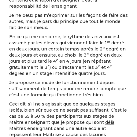
contenu et la façon d’enseigner, c’est la
responsabilité de l’enseignant.
Je ne peux pas m’exprimer sur les façons de faire des
autres, mais je pars du principe que tout le monde
fait de son mieux.
En ce qui me concerne, le rythme des niveaux est
er
assumé par les élèves qui viennent faire le 1
degré
e
en deux jours, un certain temps après le 2
degré en
e
deux jours et ensuite, au choix, le 3
degré en deux
e
jours et plus tard le 4
en 4 jours (en répétant
e
e
e
gratuitement le 3
) ou directement les 3
et 4
degrés en un stage intensif de quatre jours.
Je propose ce mode de fonctionnement depuis
suffisamment de temps pour me rendre compte que
c’est une formule qui fonctionne très bien.
Ceci dit, s’il ne s’agissait que de quelques stages
isolés, bien sûr que ce ne serait pas suffisant. C’est le
cas de 35 à 50 % des participants aux stages de
Maître enseignant que je propose qui sont
déjà
Maîtres enseignant dans une autre école et
repassent leur Maîtrise à cause des lacunes