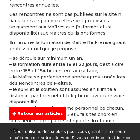
rencontres annuelles.
Ces rencontres ne sont pas publiées sur le site ni
dans la revue parce qu’elles sont proposées
uniquement aux Maîtres que j’ai formés et (si
disponibilité) aux Maîtres qu’ils ont formés.
En résumé
, la formation de Maître Reiki enseignant
professionnel que je propose :
– se déroule sur minimum
un an,
– la formation dure entre
18
et
22 jours
, c’est à dire
entre
158
et
194
heures
en face à face
,
– le Maître se perfectionne année après année lors
des Rencontres de Maîtres,
– le suivi et le soutien sont assurés en illimité à
distance, par Internet et téléphone, avec une vraie
disponibilité,
– et tout cela dans le rythme personnel de chacun,
Retour aux articles
où « pense par toi-même » et « fais tes choix en
conscience » font partie intégrante du chemin.
Nita
Nous utilisons des cookies pour vous garantir la meilleure
expérience sur notre site web. Si vous continuez à utiliser ce