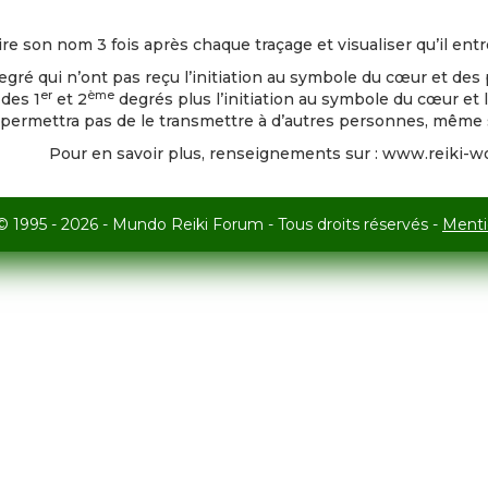
dire son nom 3 fois après chaque traçage et visualiser qu’il ent
gré qui n’ont pas reçu l’initiation au symbole du cœur et des 
er
ème
 des 1
et 2
degrés plus l’initiation au symbole du cœur et l’
s permettra pas de le transmettre à d’autres personnes, même s
Pour en savoir plus, renseignements sur : www.reiki-won
© 1995 - 2026 - Mundo Reiki Forum - Tous droits réservés -
Menti