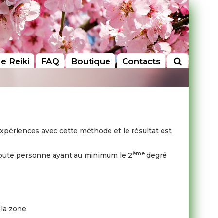
le Reiki
FAQ
Boutique
Contacts
xpériences avec cette méthode et le résultat est
ème
s. Toute personne ayant au minimum le 2
degré
 la zone.