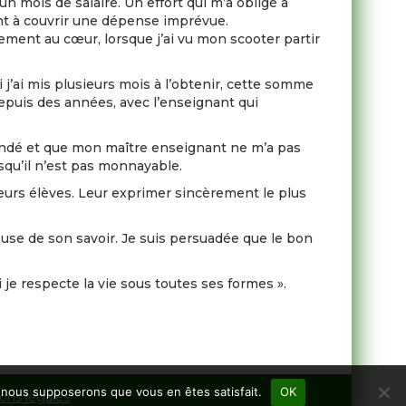
un mois de salaire. Un effort qui m’a obligé à
ant à couvrir une dépense imprévue.
cement au cœur, lorsque j’ai vu mon scooter partir
i j’ai mis plusieurs mois à l’obtenir, cette somme
depuis des années, avec l’enseignant qui
 demandé et que mon maître enseignant ne m’a pas
isqu’il n’est pas monnayable.
eurs élèves. Leur exprimer sincèrement le plus
use de son savoir. Je suis persuadée que le bon
 je respecte la vie sous toutes ses formes ».
e, nous supposerons que vous en êtes satisfait.
OK
ons légales