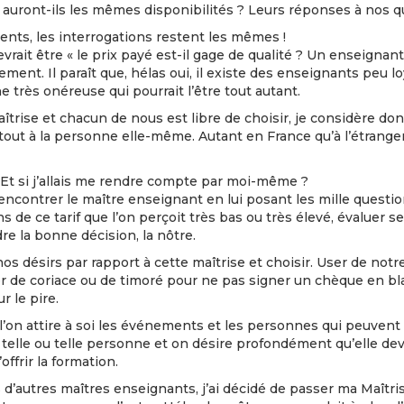
s : auront-ils les mêmes disponibilités ? Leurs réponses à nos
férents, les interrogations restent les mêmes !
rait être « le prix payé est-il gage de qualité ? Un enseignan
ent. Il paraît que, hélas oui, il existe des enseignants peu 
 très onéreuse qui pourrait l’être tout autant.
Maîtrise et chacun de nous est libre de choisir, je considère 
urtout à la personne elle-même. Autant en France qu’à l’étrange
? Et si j’allais me rendre compte par moi-même ?
rencontrer le maître enseignant en lui posant les mille question
ns de ce tarif que l’on perçoit très bas ou très élevé, évaluer 
re la bonne décision, la nôtre.
nos désirs par rapport à cette maîtrise et choisir. User de notr
raiter de coriace ou de timoré pour ne pas signer un chèque en
r le pire.
e l’on attire à soi les événements et les personnes qui peuvent
elle ou telle personne et on désire profondément qu’elle dev
offrir la formation.
autres maîtres enseignants, j’ai décidé de passer ma Maîtrise 