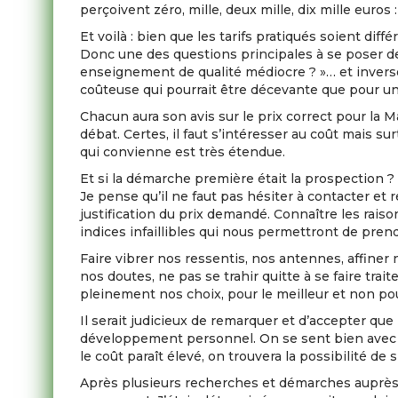
perçoivent zéro, mille, deux mille, dix mille euro
Et voilà : bien que les tarifs pratiqués soient dif
Donc une des questions principales à se poser dev
enseignement de qualité médiocre ? »… et inversem
coûteuse qui pourrait être décevante que pour une
Chacun aura son avis sur le prix correct pour la 
débat. Certes, il faut s’intéresser au coût mais s
qui convienne est très étendue.
Et si la démarche première était la prospection 
Je pense qu’il ne faut pas hésiter à contacter et 
justification du prix demandé. Connaître les raiso
indices infaillibles qui nous permettront de prend
Faire vibrer nos ressentis, nos antennes, affiner 
nos doutes, ne pas se trahir quitte à se faire t
pleinement nos choix, pour le meilleur et non pou
Il serait judicieux de remarquer et d’accepter qu
développement personnel. On se sent bien avec t
le coût paraît élevé, on trouvera la possibilité de s’
Après plusieurs recherches et démarches auprès d’