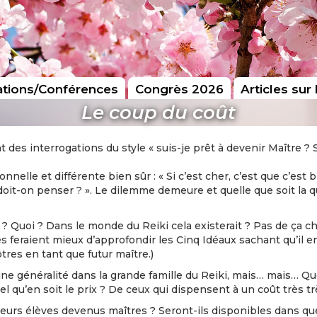
tions/Conférences
Congrès 2026
Articles sur 
Le coup du coût
des interrogations du style « suis-je prêt à devenir Maître ? Se
elle et différente bien sûr : « Si c’est cher, c’est que c’est bie
que doit-on penser ? ». Le dilemme demeure et quelle que soit la 
 ? Quoi ? Dans le monde du Reiki cela existerait ? Pas de ça c
 feraient mieux d’approfondir les Cinq Idéaux sachant qu’il en 
tres en tant que futur maître.)
une généralité dans la grande famille du Reiki, mais… mais… Q
el qu’en soit le prix ? De ceux qui dispensent à un coût très tr
leurs élèves devenus maîtres ? Seront-ils disponibles dans qu