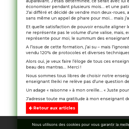
auparavant. J’étais déterminée, ce serait avec lui 
économiser pendant plusieurs mois… et une patien
J’ai différé et décidé de vendre mon deux-roues, a
sans même un appel de phare pour moi… mais j’
Et quelle satisfaction de pouvoir ensuite aligner l
ne représente pas le volume d’une valise, mais, e
représente pour moi, le summum des enseignants.
A l’issue de cette formation, j’ai su – mais l’ign
vendu 120% de protocoles et diverses techniques m
Alors oui, je veux faire l’éloge de tous ces ens
beau des mantras… Merci !
Nous sommes tous libres de choisir notre enseign
enseignant Reiki ne relève pas d’une question de 
Un adage « raisonne » à mon oreille… « Juste pour 
J’adresse toute ma gratitude à mon enseignant de
Sabine
Retour aux articles
Nous utilisons des cookies pour vous garantir la meill
Copyright 