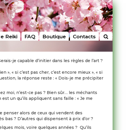
le Reiki
FAQ
Boutique
Contacts
rais-je capable d’initier dans les règles de l’art ?
n », « si c’est pas cher, c’est encore mieux », « si
question, la réponse reste : « Dois-je me précipiter
hez moi, n’est-ce pas ? Bien sûr… les méchants
est un qu’ils appliquent sans faille : « Je me
ue penser alors de ceux qui vendent des
ès bas ? D’autres qui dispensent à prix d’or ?
elques mois, voire quelques années ? Qu’ils