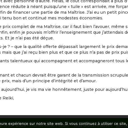
et avec personne d’autre. Hélas, le coût correspondait à plus d’
ce réduite à néant puisqu’une « tuile » est arrivée, me forç
fin de financer une partie de ma Maîtrise. J’ai eu un petit pin
ai tenu bon et continué mes modestes économies.
e prix complet de ma Maîtrise, car il faut bien l’avouer, même s
nfin, enfin je pouvais m’offrir l’enseignement que j’attendais 
 Et je n’ai pas été déçue.
orais-je ? – que la qualité offerte dépassait largement le prix
ais que j’ai reçu bien plus et que ce plus n’a pas de prix pu
eignants talentueux qui accompagnent et accompagneront tous l
ant et chacun devrait être garant de la transmission scrupule
prix, mais d’un principe d’intégrité et d’amour.
aujourd’hui, je vis ma vie honnêtement, juste pour aujourd’hui
 Reiki,
eure expérience sur notre site web. Si vous continuez à utiliser ce sit
© 1995 - 2026 - Mundo Reiki Forum - Tous droits réservés -
Menti