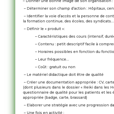
– Donner une bonne image de son organisation : lo
– Déterminer son champ d’action : Hôpitaux, centr
– Identifier la voie d’accès et la personne de cont
la formation continue, des écoles, des syndicats…
– Définir le « produit »:
– Caractéristiques des cours (intensif, durée,
– Contenu : petit descriptif facile à compr
– Horaires possibles en fonction du fonctionne
– Leur fréquence…
– Coût : gratuit ou non
– Le matériel didactique doit être de qualité
– Créer une documentation appropriée : CV, carte
(dont plusieurs dans le dossier « Reiki dans les Hô
questionnaire de qualité pour les patients et les 
appropriée (badge, carte, brassard)
– Elaborer une stratégie avec une progression dans 
– Une fois en activité :