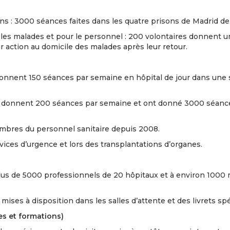
isons : 3000 séances faites dans les quatre prisons de Madrid d
ur les malades et pour le personnel : 200 volontaires donnent
ur action au domicile des malades après leur retour.
 donnent 150 séances par semaine en hôpital de jour dans une s
res donnent 200 séances par semaine et ont donné 3000 séances
mbres du personnel sanitaire depuis 2008.
rvices d’urgence et lors des transplantations d’organes.
lus de 5000 professionnels de 20 hôpitaux et à environ 1000 m
ises à disposition dans les salles d’attente et des livrets spé
s et formations)