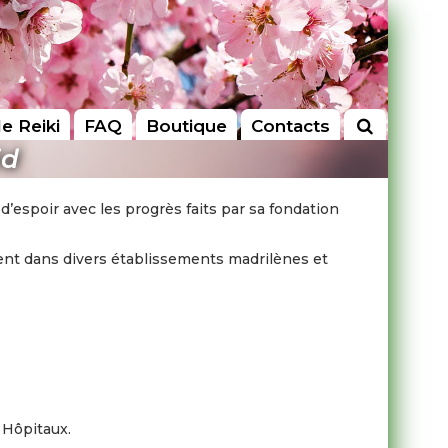
le Reiki
FAQ
Boutique
Contacts
id
’espoir avec les progrès faits par sa fondation
ment dans divers établissements madrilènes et
 Hôpitaux.