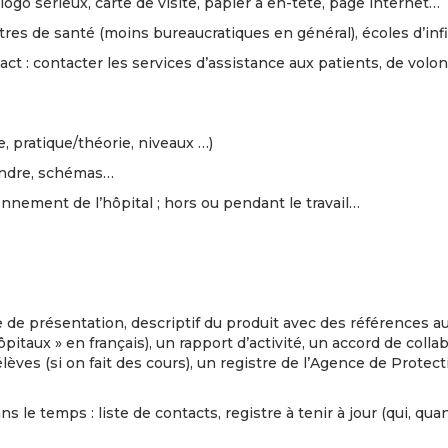
go sérieux, carte de visite, papier à en-tête, page internet…
es de santé (moins bureaucratiques en général), écoles d’infir
act : contacter les services d’assistance aux patients, de volon
 pratique/théorie, niveaux …)
endre, schémas…
ment de l’hôpital ; hors ou pendant le travail…
 de présentation, descriptif du produit avec des références au
pitaux » en français), un rapport d’activité, un accord de colla
élèves (si on fait des cours), un registre de l’Agence de Prote
le temps : liste de contacts, registre à tenir à jour (qui, quan