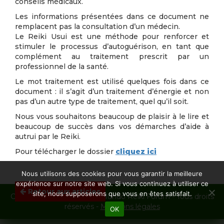
conseils médicaux.
Les informations présentées dans ce document ne
remplacent pas la consultation d’un médecin.
Le Reiki Usui est une méthode pour renforcer et
stimuler le processus d’autoguérison, en tant que
complément au traitement prescrit par un
professionnel de la santé.
Le mot traitement est utilisé quelques fois dans ce
document : il s’agit d’un traitement d’énergie et non
pas d’un autre type de traitement, quel qu’il soit.
Nous vous souhaitons beaucoup de plaisir à le lire et
beaucoup de succès dans vos démarches d’aide à
autrui par le Reiki.
Pour télécharger le dossier
cliquez ici
Nous utilisons des cookies pour vous garantir la meilleure
expérience sur notre site web. Si vous continuez à utiliser ce
Retour aux articles
site, nous supposerons que vous en êtes satisfait.
Copyright © 1995 - 2026 - Mundo Reiki Forum - Tous droits
réservés -
Mentions légales
OK