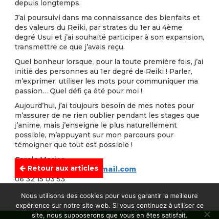
depuis longtemps.
J’ai poursuivi dans ma connaissance des bienfaits et
des valeurs du Reiki, par strates du 1er au 4ème
degré Usui et j’ai souhaité participer à son expansion,
transmettre ce que j’avais reçu.
Quel bonheur lorsque, pour la toute première fois, j’ai
initié des personnes au 1er degré de Reiki ! Parler,
m’exprimer, utiliser les mots pour communiquer ma
passion… Quel défi ça été pour moi !
Aujourd’hui, j’ai toujours besoin de mes notes pour
m’assurer de ne rien oublier pendant les stages que
j’anime, mais j’enseigne le plus naturellement
possible, m’appuyant sur mon parcours pour
témoigner que tout est possible !
Carole Morice
Retour aux articles
carole.morice836@dbmail.com
06 32 15 03 53
Nous utilisons des cookies pour vous garantir la meilleure
expérience sur notre site web. Si vous continuez à utiliser ce
site, nous supposerons que vous en êtes satisfait.