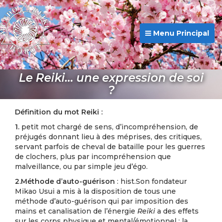
Menu Principal
Le Reiki… une expression de soi
?
Définition du mot Reiki :
1.
petit mot chargé de sens, d’incompréhension, de
préjugés donnant lieu à des méprises, des critiques,
servant parfois de cheval de bataille pour les guerres
de clochers, plus par incompréhension que
malveillance, ou par simple jeu d’égo.
2.
Méthode d’auto-guérison
: hist.Son fondateur
Mikao Usui a mis à la disposition de tous une
méthode d’auto-guérison qui par imposition des
mains et canalisation de l’énergie
Reiki
a des effets
sur les corps physique et mental/émotionnel ; la