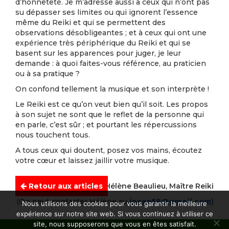
d’honnêteté. Je m’adresse aussi à ceux qui n’ont pas
su dépasser ses limites ou qui ignorent l’essence
même du Reiki et qui se permettent des
observations désobligeantes ; et à ceux qui ont une
expérience très périphérique du Reiki et qui se
basent sur les apparences pour juger, je leur
demande : à quoi faites-vous référence, au praticien
ou à sa pratique ?
On confond tellement la musique et son interprète !
Le Reiki est ce qu’on veut bien qu’il soit. Les propos
à son sujet ne sont que le reflet de la personne qui
en parle, c’est sûr ; et pourtant les répercussions
nous touchent tous.
A tous ceux qui doutent, posez vos mains, écoutez
votre cœur et laissez jaillir votre musique.
Hélène Beaulieu, Maître Reiki
Retour aux articles
(On peut contacter Hélène au
incan58@gmail.com
)
Nous utilisons des cookies pour vous garantir la meilleure
expérience sur notre site web. Si vous continuez à utiliser ce
site, nous supposerons que vous en êtes satisfait.