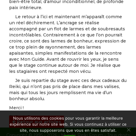
bien-être total, d’amour inconditionnel, de profonde
paix intérieure.
Le retour à l’ici et maintenant m’apparaît comme
un réel déchirement. L’ancrage se réalise
accompagné par un flot de larmes et de soubresauts
incontrôlables. Contrairement à ce que l’on pourrait
croire, ce sont des larmes de bonheur, expression de
ce trop plein de rayonnement, des larmes
apaisantes, simples manifestations de la rencontre
avec Mon Guide. Avant de rouvrir les yeux, je sens
que le stage continue autour de moi. Je réalise que
les stagiaires ont respecté mon vécu.
Je suis repartie du stage avec ces deux cadeaux du
Reiki, qui n’ont pas pris de place dans mes valises,
mais qui tous les jours remplissent ma vie d’un
bonheur absolu.
Merci !
EVELYNE
Nous utilisons des cookies pour vous garantir la meilleure
Retour aux articles
expérience sur notre site web. Si vous continuez à utiliser ce
site, nous supposerons que vous en êtes satisfait.
Copyright © 1995 - 2026 - Mundo Reiki Forum - Tous droits