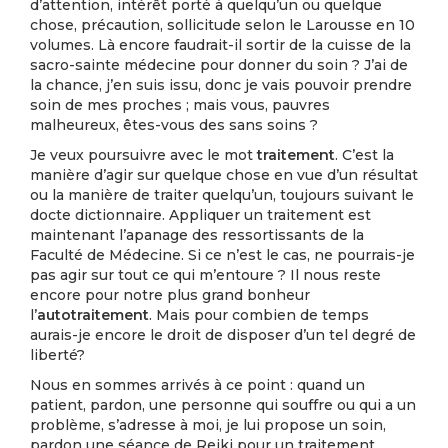
d’attention, intérêt porté à quelqu’un ou quelque
chose, précaution, sollicitude selon le Larousse en 10
volumes. Là encore faudrait-il sortir de la cuisse de la
sacro-sainte médecine pour donner du soin ? J’ai de
la chance, j’en suis issu, donc je vais pouvoir prendre
soin de mes proches ; mais vous, pauvres
malheureux, êtes-vous des sans soins ?
Je veux poursuivre avec le mot
traitement
. C’est la
manière d’agir sur quelque chose en vue d’un résultat
ou la manière de traiter quelqu’un, toujours suivant le
docte dictionnaire. Appliquer un traitement est
maintenant l’apanage des ressortissants de la
Faculté de Médecine. Si ce n’est le cas, ne pourrais-je
pas agir sur tout ce qui m’entoure ? Il nous reste
encore pour notre plus grand bonheur
l’
autotraitement
. Mais pour combien de temps
aurais-je encore le droit de disposer d’un tel degré de
liberté?
Nous en sommes arrivés à ce point : quand un
patient, pardon, une personne qui souffre ou qui a un
problème, s’adresse à moi, je lui propose un soin,
pardon une séance de Reiki pour un traitement,