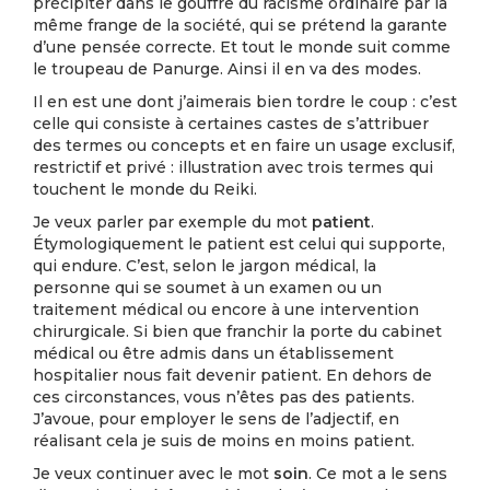
précipiter dans le gouffre du racisme ordinaire par la
même frange de la société, qui se prétend la garante
d’une pensée correcte. Et tout le monde suit comme
le troupeau de Panurge. Ainsi il en va des modes.
Il en est une dont j’aimerais bien tordre le coup : c’est
celle qui consiste à certaines castes de s’attribuer
des termes ou concepts et en faire un usage exclusif,
restrictif et privé : illustration avec trois termes qui
touchent le monde du Reiki.
Je veux parler par exemple du mot
patient
.
Étymologiquement le patient est celui qui supporte,
qui endure. C’est, selon le jargon médical, la
personne qui se soumet à un examen ou un
traitement médical ou encore à une intervention
chirurgicale. Si bien que franchir la porte du cabinet
médical ou être admis dans un établissement
hospitalier nous fait devenir patient. En dehors de
ces circonstances, vous n’êtes pas des patients.
J’avoue, pour employer le sens de l’adjectif, en
réalisant cela je suis de moins en moins patient.
Je veux continuer avec le mot
soin
. Ce mot a le sens