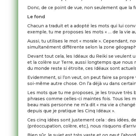
Donc, de ce point de vue, non seulement que la fo
Le fond
Chacun a traduit et a adopté les mots qui lui conv
exemple, tu me proposes les mots « … de la vie au
Aussi, tu utilises le mot « morale ». Cependant,
simultanément différente selon la zone géograph
Devant tout cela, les Idéaux du Reiki se veulent
et la colère sur Terre, aussi longtemps que no
du monde reste si étroite, ces Idéaux sont actuels
Evidemment, si l’on veut, on peut faire sa propr
soi-même autre chose. On l’a déjà vu dans certaine
Les mots que tu me proposes, je les trouve très b
phrases comme celles-ci maintes fois. Tous les m
beau mais personne ne m’a dit « ma vie a changé 
depuis que je pratique les Cinq Idéaux ».
Ces cinq idées sont justement cela : des idées, de
(préoccupation, colère, etc.), nous risquons d’arriv
Bien sûr, le sujet est très vaste et on peut l’abord