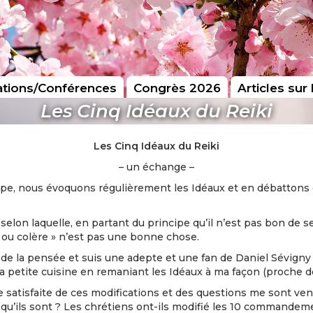
tions/Conférences
Congrès 2026
Articles sur 
Les Cinq Idéaux du Reiki
Les Cinq Idéaux du Reiki
– un échange –
upe, nous évoquons régulièrement les Idéaux et en débattons o
elon laquelle, en partant du principe qu’il n’est pas bon de 
 ou colère » n’est pas une bonne chose.
e de la pensée et suis une adepte et une fan de Daniel Sévigny 
ma petite cuisine en remaniant les Idéaux à ma façon (proche de
tie satisfaite de ces modifications et des questions me sont ve
ls qu’ils sont ? Les chrétiens ont-ils modifié les 10 commandem