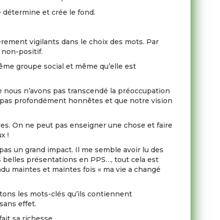
 détermine et crée le fond.
ièrement vigilants dans le choix des mots. Par
 non-positif.
même groupe social et même qu’elle est
ue nous n’avons pas transcendé la préoccupation
 pas profondément honnêtes et que notre vision
ves. On ne peut pas enseigner une chose et faire
x !
 pas un grand impact. Il me semble avoir lu des
s belles présentations en PPS…, tout cela est
ndu maintes et maintes fois « ma vie a changé
itons les mots-clés qu’ils contiennent
sans effet.
fait sa richesse.