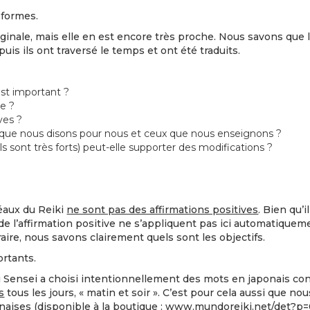
 formes.
l’originale, mais elle en est encore très proche. Nous savons qu
uis ils ont traversé le temps et ont été traduits.
est important ?
le ?
ves ?
 que nous disons pour nous et ceux que nous enseignons ?
ls sont très forts) peut-elle supporter des modifications ?
éaux du Reiki
ne sont pas des affirmations positives
. Bien qu’i
de l’affirmation positive ne s’appliquent pas ici automatiqueme
ire, nous savons clairement quels sont les objectifs.
ortants.
Sensei a choisi intentionnellement des mots en japonais cont
s
tous les jours, « matin et soir ». C’est pour cela aussi que 
ponaises (disponible à la boutique : www.mundoreiki.net/det