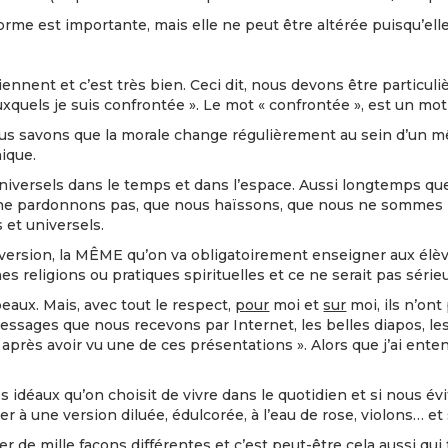
rme est importante, mais elle ne peut être altérée puisqu’elle
iennent et c’est très bien. Ceci dit, nous devons être particul
xquels je suis confrontée ». Le mot « confrontée », est un mot
 nous savons que la morale change régulièrement au sein d’un 
ique.
 universels dans le temps et dans l’espace. Aussi longtemps q
us ne pardonnons pas, que nous haïssons, que nous ne sommes
 et universels.
e version, la MÊME qu’on va obligatoirement enseigner aux élè
s religions ou pratiques spirituelles et ce ne serait pas sérieu
eaux. Mais, avec tout le respect,
pour
moi et
sur
moi, ils n’ont
essages que nous recevons par Internet, les belles diapos, le
après avoir vu une de ces présentations ». Alors que j’ai ente
s idéaux qu’on choisit de vivre dans le quotidien et si nous év
er à une version diluée, édulcorée, à l’eau de rose, violons… et 
er de mille façons différentes et c’est peut-être cela aussi qui 