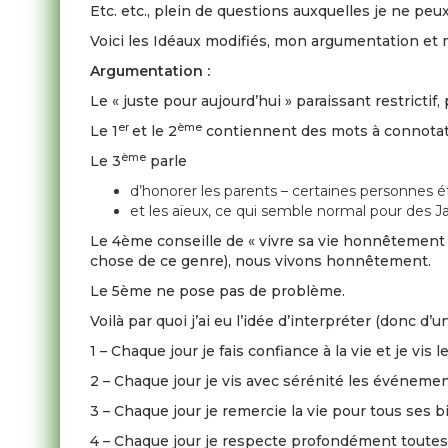
Etc. etc., plein de questions auxquelles je ne peu
Voici les Idéaux modifiés, mon argumentation et me
Argumentation :
Le « juste pour aujourd’hui » paraissant restrictif,
er
ème
Le 1
et le 2
contiennent des mots à connotatio
ème
Le 3
parle
d’honorer les parents – certaines personnes é
et les aïeux, ce qui semble normal pour des 
Le 4ème conseille de « vivre sa vie honnêtement 
chose de ce genre), nous vivons honnêtement.
Le 5ème ne pose pas de problème.
Voilà par quoi j’ai eu l’idée d’interpréter (donc d
1 – Chaque jour je fais confiance à la vie et je vi
2 – Chaque jour je vis avec sérénité les événemen
3 – Chaque jour je remercie la vie pour tous ses b
4 – Chaque jour je respecte profondément toutes