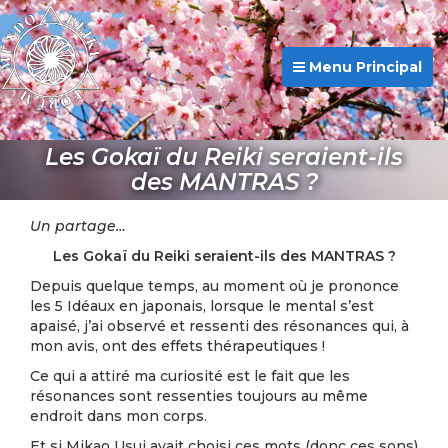
Menu Principal
Les Gokaï du Reiki seraient-ils
des MANTRAS ?
Un partage…
Les Gokaï du Reiki
seraient-ils des MANTRAS ?
Depuis quelque temps, au moment où je prononce
les 5 Idéaux en japonais, lorsque le mental s’est
apaisé, j’ai observé et ressenti des résonances qui, à
mon avis, ont des effets thérapeutiques !
Ce qui a attiré ma curiosité est le fait que les
résonances sont ressenties toujours au même
endroit dans mon corps.
Et si Mikao Usui avait choisi ces mots (donc ces sons)