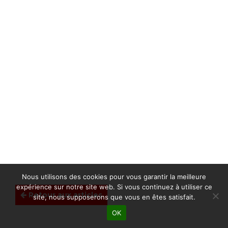
Nous utilisons des cookies pour vous garantir la meilleure
expérience sur notre site web. Si vous continuez à utiliser ce
Retour aux articles
site, nous supposerons que vous en êtes satisfait.
OK