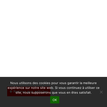
Nous utilisons des cookies pour vous garantir la meilleure
expérience sur notre site web. Si vous continuez à utiliser ce
Retour aux articles
site, nous supposerons que vous en êtes satisfait.
OK