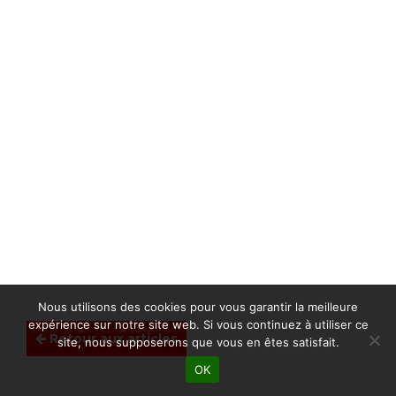
Nous utilisons des cookies pour vous garantir la meilleure
expérience sur notre site web. Si vous continuez à utiliser ce
Retour aux articles
site, nous supposerons que vous en êtes satisfait.
OK