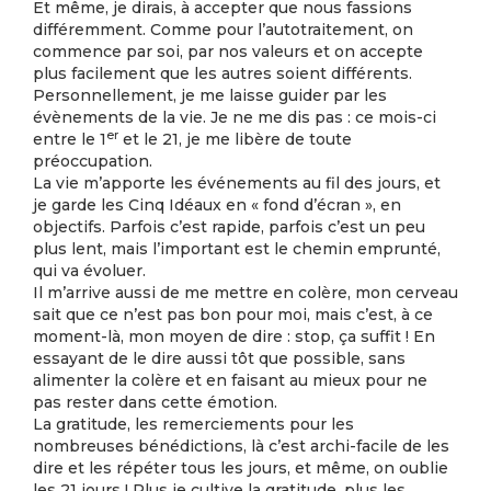
Et même, je dirais, à accepter que nous fassions
différemment. Comme pour l’autotraitement, on
commence par soi, par nos valeurs et on accepte
plus facilement que les autres soient différents.
Personnellement, je me laisse guider par les
évènements de la vie. Je ne me dis pas : ce mois-ci
er
entre le 1
et le 21, je me libère de toute
préoccupation.
La vie m’apporte les événements au fil des jours, et
je garde les Cinq Idéaux en « fond d’écran », en
objectifs. Parfois c’est rapide, parfois c’est un peu
plus lent, mais l’important est le chemin emprunté,
qui va évoluer.
Il m’arrive aussi de me mettre en colère, mon cerveau
sait que ce n’est pas bon pour moi, mais c’est, à ce
moment-là, mon moyen de dire : stop, ça suffit ! En
essayant de le dire aussi tôt que possible, sans
alimenter la colère et en faisant au mieux pour ne
pas rester dans cette émotion.
La gratitude, les remerciements pour les
nombreuses bénédictions, là c’est archi-facile de les
dire et les répéter tous les jours, et même, on oublie
les 21 jours ! Plus je cultive la gratitude, plus les