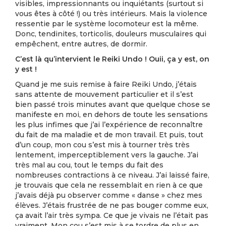
visibles, impressionnants ou inquiétants (surtout si
vous êtes à côté !) ou très intérieurs. Mais la violence
ressentie par le système locomoteur est la même.
Donc, tendinites, torticolis, douleurs musculaires qui
empêchent, entre autres, de dormir.
C’est là qu’intervient le Reiki Undo ! Ouii, ça y est, on
y est !
Quand je me suis remise à faire Reiki Undo, j’étais
sans attente de mouvement particulier et il s’est
bien passé trois minutes avant que quelque chose se
manifeste en moi, en dehors de toute les sensations
les plus infimes que j’ai l’expérience de reconnaître
du fait de ma maladie et de mon travail. Et puis, tout
d’un coup, mon cou s’est mis à tourner très très
lentement, imperceptiblement vers la gauche. J’ai
très mal au cou, tout le temps du fait des
nombreuses contractions à ce niveau. J’ai laissé faire,
je trouvais que cela ne ressemblait en rien à ce que
j’avais déjà pu observer comme « danse » chez mes
élèves. J’étais frustrée de ne pas bouger comme eux,
ça avait l’air très sympa. Ce que je vivais ne l’était pas
vraiment. Mon cou s’est mis à se tordre de plus en