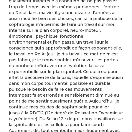
quasiment inaperçue à condition de ne pas passer
trop de temps avec les mêmes personnes. L’entrée
du Reiki dans ma vie, il y a une dizaine d’années a
aussi modifié bien des choses, car, si la pratique de la
sophrologie m’a permis de faire un travail sur moi
intense sur le plan corporel, neuro-moteur,
émotionnel, psychique, fonctionnel,
environnemental et j’en passe, un travail sur la
conscience qui s’approfondit de façon exponentielle,
le travail en Reiki (oui, je dis travail, ce mot ne m’est
pas tabou, je le trouve noble), m’a ouvert les portes
du bonheur infini avec une évolution là aussi
exponentielle sur le plan spirituel. Ce qui a eu pour
effet la découverte de la paix, laquelle s’exprime aussi
dans mon corps tourmenté, possible et durable
puisque le besoin de faire ces mouvements
intempestifs et erronés a sensiblement diminué au
point de me sentir quasiment guérie. Aujourd’hui, je
continue mes études de sophrologie pour aller
jusqu’à la RDC12 (12e degré de Relaxation Dynamique
caycédienne). Du 5e au 12e degré, nous travaillons sur
la spiritualité et les cellules (pour faire court).
Autrement dit, tout s’emboîte magnifiquement avec