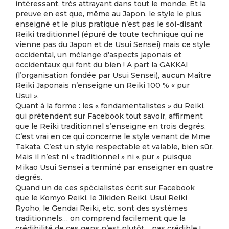
intéressant, très attrayant dans tout le monde. Et la
preuve en est que, même au Japon, le style le plus
enseigné et le plus pratique n’est pas le soi-disant
Reiki traditionnel (épuré de toute technique qui ne
vienne pas du Japon et de Usui Sensei) mais ce style
occidental, un mélange d’aspects japonais et
occidentaux qui font du bien ! A part la GAKKAI
(l’organisation fondée par Usui Sensei),
aucun
Maître
Reiki Japonais n’enseigne un Reiki 100 % « pur
Usui ».
Quant à la forme : les « fondamentalistes » du Reiki,
qui prétendent sur Facebook tout savoir, affirment
que le Reiki traditionnel s’enseigne en trois degrés.
C’est vrai en ce qui concerne le style venant de Mme
Takata. C’est un style respectable et valable, bien sûr.
Mais il n’est ni « traditionnel » ni « pur » puisque
Mikao Usui Sensei a terminé par enseigner en quatre
degrés.
Quand un de ces spécialistes écrit sur Facebook
que le Komyo Reiki, le Jikiden Reiki, Usui Reiki
Ryoho, le Gendai Reiki, etc. sont des systèmes
traditionnels… on comprend facilement que la
crédibilité de ces gens n’est plutôt… pas crédible !