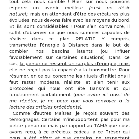
tout cela nous comble ! Bien sûr nous pouvons
espérer un avenir meilleur
(c’est un désir
naturel),
mais en attendant d’être des créatures plus
évoluées, nous devons faire avec les moyens du bord.
Et ils sont considérables ! Pour s’en convaincre, il
suffit d’observer ce que nous sommes capables de
réaliser dans ce plan RELATIF. Y compris,
transmettre l’énergie à Distance dans le but de
combler nos besoins latents (ou influer
favorablement sur certaines situations). Dans ce
cas,
la personne ressent un surplus d’énergie, mais
elle ne reçoit pas la capacité à la transmettre
. Pour
résumer, en ce qui concerne les rituels d’Initiations il
faut rester modeste, réaliste, et s’en tenir aux
protocoles qui nous ont été transmis et qui
fonctionnent parfaitement (
pour éviter ici aussi de
me répéter, je ne peux que vous renvoyer à la
lecture des articles précédents).
Comme d’autres Maîtres, je reçois souvent des
témoignages. Certains m’insupportent, pas pour ma
petite personne mais par rapport au TAMA que nous
avons reçu, à ce précieux cadeau, à ce Trésor qui
nous a été offert et que certains ne respectent