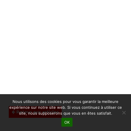
Nous utilisons des cookies pour vous garantir la meilleure
expérience sur notre site web. Si vous continuez à utiliser ce
Retour aux articles
site, nous supposerons que vous en êtes satisfait.
OK