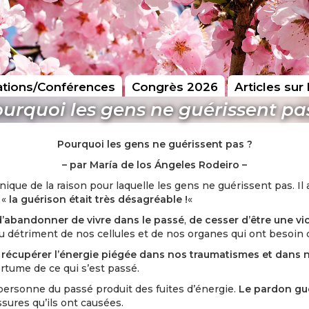
tions/Conférences
Congrès 2026
Articles sur 
urquoi les gens ne guérissent pa
Pourquoi les gens ne guérissent pas ?
– par María de los Ángeles Rodeiro –
nique de la raison pour laquelle les gens ne guérissent pas. I
 «
la guérison était très désagréable !
«
 d’abandonner de vivre dans le passé
,
de cesser d’être une vi
u détriment de nos cellules et de nos organes qui ont besoin 
e récupérer l’énergie piégée dans nos traumatismes et dans 
ertume de ce qui s’est passé.
ersonne du passé produit des fuites d’énergie.
Le pardon guér
ssures qu’ils ont causées.