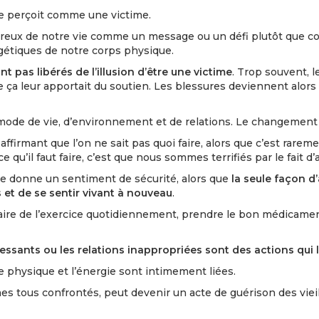
i se perçoit comme une victime.
reux de notre vie comme un message ou un défi plutôt que co
rgétiques de notre corps physique.
t pas libérés de l’illusion d’être une victime
. Trop souvent, 
ue ça leur apportait du soutien. Les blessures deviennent alor
de de vie, d’environnement et de relations. Le changement p
n affirmant que l’on ne sait pas quoi faire, alors que c’est rare
 qu’il faut faire, c’est que nous sommes terrifiés par le fait
te donne un sentiment de sécurité, alors que
la seule façon d
 et de se sentir vivant à nouveau
.
faire de l’exercice quotidiennement, prendre le bon médicam
ressants ou les relations inappropriées sont des actions qui 
ce physique et l’énergie sont intimement liées.
tous confrontés, peut devenir un acte de guérison des vieill