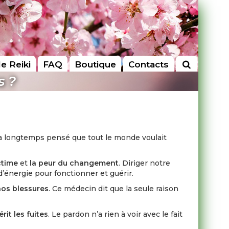
le Reiki
FAQ
Boutique
Contacts
s ?
l a longtemps pensé que tout le monde voulait
ctime
et
la peur du changement
. Diriger notre
d’énergie pour fonctionner et guérir.
nos blessures
. Ce médecin dit que la seule raison
it les fuites
. Le pardon n’a rien à voir avec le fait